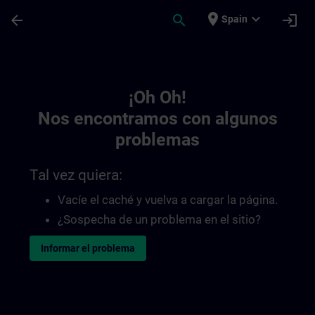
Saltar al contenido principal
Página cargada
place
expand_more
arrow_back
search
login
Spain
Toc | SITRAIN
¡Oh Oh!
Nos encontramos con algunos
problemas
Tal vez quiera:
Vacíe el caché y vuelva a cargar la página.
¿Sospecha de un problema en el sitio?
Informar el problema