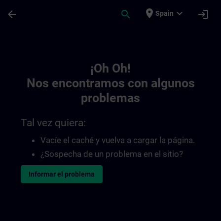
Saltar al contenido principal
Página cargada
place
expand_more
arrow_back
search
login
Spain
Toc | SITRAIN
¡Oh Oh!
Nos encontramos con algunos
problemas
Tal vez quiera:
Vacíe el caché y vuelva a cargar la página.
¿Sospecha de un problema en el sitio?
Informar el problema