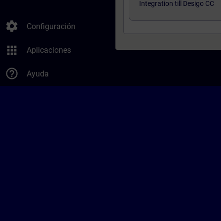
Integration till Desigo CC
settings
Configuración
apps
Aplicaciones
help_outline
Ayuda