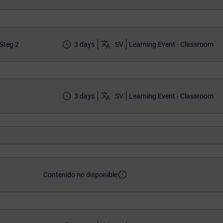
access_time
translate
Steg 2
3 days
SV
Learning Event - Classroom
access_time
translate
3 days
SV
Learning Event - Classroom
error_outline
Contenido no disponible