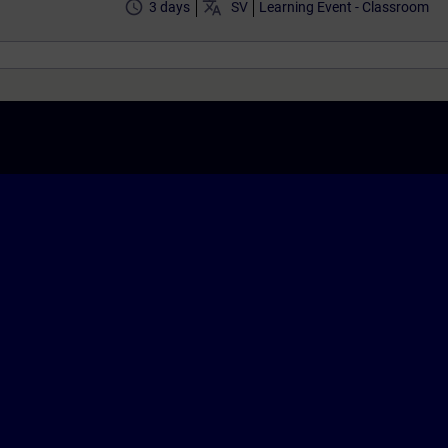
access_time
translate
3 days
SV
Learning Event - Classroom