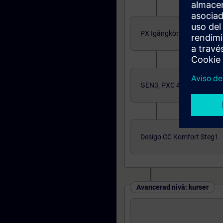
PX Igångkörning/Program
GEN3, PXC 4,5 och 7
Desigo CC Komfort Steg1
Avancerad nivå: kurser