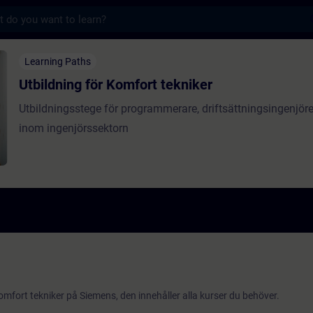
s
ör Komfort tekniker - Entrenamiento - Capa
Learning Paths
Utbildning för Komfort tekniker
Utbildningsstege för programmerare, driftsättningsingenjöre
inom ingenjörssektorn
mfort tekniker på Siemens, den innehåller alla kurser du behöver.