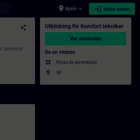
place
expand_more
login
earch
Spain
Iniciar sesión
citación - Capacitación profesional | SITR
Utbildning för Komfort tekniker
share
Ver contenido
r, personal
De un vistazo
widgets
Rutas de aprendizaje
where_to_vote
SE