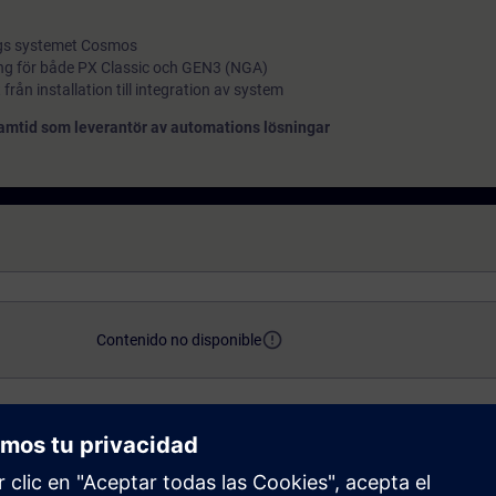
ings systemet Cosmos
ng för både PX Classic och GEN3 (NGA)
 från installation till integration av system
framtid som leverantör av automations lösningar
error_outline
Contenido no disponible
access_time
translate
 kunder
3 days
SV
Learning Event - Classroom