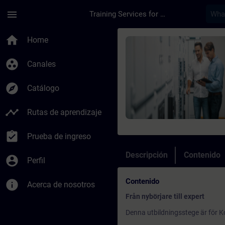
Saltar al contenido principal
Página cargada
menu
Training Services for Digital Industries
Curso - Utbildning f
home
Home
group_work
Canales
explore
Catálogo
timeline
Rutas de aprendizaje
assignment_turned_in
Prueba de ingreso
Descripción
Contenido
account_circle
Perfil
Contenido
info
Acerca de nosotros
Från nybörjare till expert
Denna utbildningsstege är för Ko