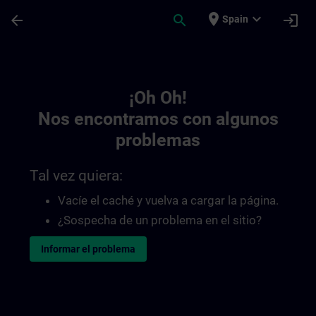
Saltar al contenido principal
Página cargada
place
expand_more
arrow_back
search
login
Spain
Toc | SITRAIN
¡Oh Oh!
Nos encontramos con algunos
problemas
Tal vez quiera:
Vacíe el caché y vuelva a cargar la página.
¿Sospecha de un problema en el sitio?
Informar el problema