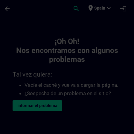
Saltar al contenido principal
Página cargada
place
expand_more
arrow_back
search
login
Spain
Toc | SITRAIN
¡Oh Oh!
Nos encontramos con algunos
problemas
Tal vez quiera:
Vacíe el caché y vuelva a cargar la página.
¿Sospecha de un problema en el sitio?
Informar el problema