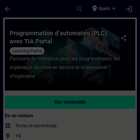
Saltar al contenido principal
Página cargada
place
expand_more
arrow_back
search
login
Spain
Curso - Programmation d’automates (PLC) 
Programmation d’automates (PLC)
share
avec TIA Portal
Learning Paths
Parcours de formation pour les programmeurs, les
ingénieurs de mise en service et le personnel
d’ingénierie
Ver contenido
De un vistazo
widgets
Rutas de aprendizaje
where_to_vote
FR