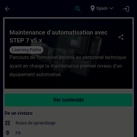
Saltar al contenido principal
Página cargada
place
expand_more
arrow_back
search
login
Spain
Curso - Maintenance d’automatisation ave
Maintenance d’automatisation avec
share
STEP 7 v5.x
Learning Paths
Parcours de formation destiné au personnel technique
ayant en charge la maintenance premier niveau d'un
équipement automatisé.
Ver contenido
De un vistazo
widgets
Rutas de aprendizaje
where_to_vote
FR