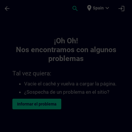
Saltar al contenido principal
Página cargada
place
expand_more
arrow_back
search
login
Spain
Toc | SITRAIN
¡Oh Oh!
Nos encontramos con algunos
problemas
Tal vez quiera:
Vacíe el caché y vuelva a cargar la página.
¿Sospecha de un problema en el sitio?
Informar el problema