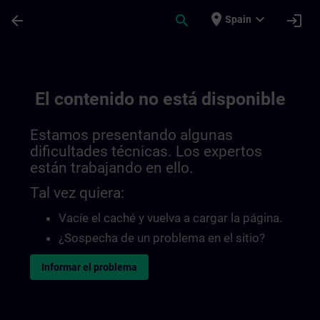
Saltar al contenido principal
Página cargada
place
expand_more
arrow_back
search
login
Spain
El contenido no está disponible
Estamos presentando algunas
dificultades técnicas. Los expertos
están trabajando en ello.
Tal vez quiera:
Vacíe el caché y vuelva a cargar la página.
¿Sospecha de un problema en el sitio?
Informar el problema