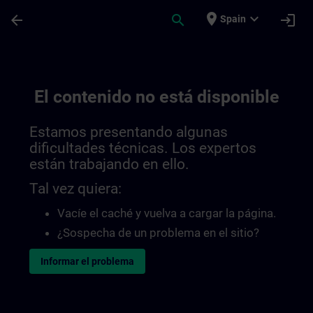
Saltar al contenido principal
Página cargada
place
expand_more
arrow_back
search
login
Spain
El contenido no está disponible
Estamos presentando algunas
dificultades técnicas. Los expertos
están trabajando en ello.
Tal vez quiera:
Vacíe el caché y vuelva a cargar la página.
¿Sospecha de un problema en el sitio?
Informar el problema