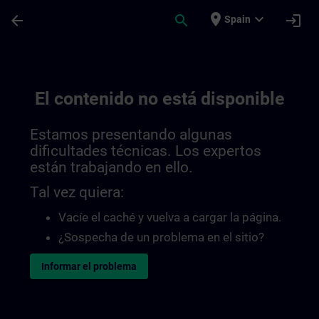
Saltar al contenido principal
Página cargada
place
expand_more
arrow_back
search
login
Spain
El contenido no está disponible
Estamos presentando algunas
dificultades técnicas. Los expertos
están trabajando en ello.
Tal vez quiera:
Vacíe el caché y vuelva a cargar la página.
¿Sospecha de un problema en el sitio?
Informar el problema