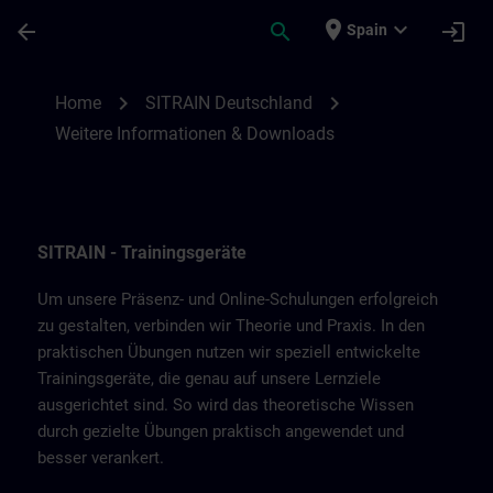
Skip To Main Content
Page Loaded
place
expand_more
arrow_back
search
login
Spain
Weitere Informationen & Downloads von 
chevron_right
chevron_right
Home
SITRAIN Deutschland
Weitere Informationen & Downloads
SITRAIN - Trainingsgeräte
Um unsere Präsenz- und Online-Schulungen erfolgreich
zu gestalten, verbinden wir Theorie und Praxis. In den
praktischen Übungen nutzen wir speziell entwickelte
Trainingsgeräte, die genau auf unsere Lernziele
ausgerichtet sind. So wird das theoretische Wissen
durch gezielte Übungen praktisch angewendet und
besser verankert.