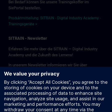
Bei Bedarf können Sie unsere Trainingskoffer im
SiePortal bestellen.
Produktmitteilung: SITRAIN - Digital Industry Academy -
Trainingsgeräte >
SITRAIN - Newsletter
Erfahren Sie mehr über die SITRAIN — Digital Industry
Academy und die Zukunft des Lernens!
In unserem Newsletter informieren wir Sie über
Neuigkeiten und Trends, Erfolgsgeschichten sowie
aktuelle Angebote und Kurse.
Abonnieren Sie noch heute unseren Newsletter und
bleiben Sie auf dem Laufenden!
(Nur auf Deutsch verfügbar.)
Newsletter abonnieren >