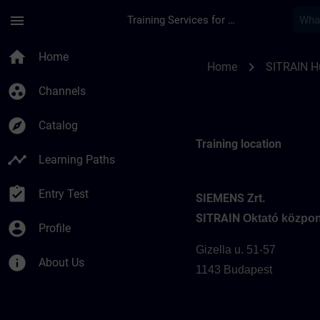
Skip To Main Content
Page Loaded
menu
Training Services for Digital Industries
Training locations 
home
Home
chevron_right
Home
SITRAIN H
group_work
Channels
explore
Catalog
Training location
timeline
Learning Paths
assignment_turned_in
Entry Test
SIEMENS Zrt.
SITRAIN
Oktató közpon
account_circle
Profile
Gizella u. 51-57
info
About Us
1143 Budapest