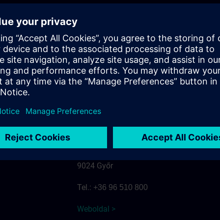
Danubius Hotel Rába
Árpád út 34.
9021 Győr
Tel.:
+36 96 889 400
Weboldal >
Hotel Kálvária
Kálvária utca 22/D
9024 Győr
Tel.:
+36 96 510 800
Weboldal >