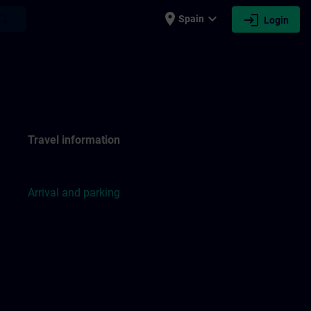
place
expand_more
login
earch
Spain
Login
Travel information
Arrival and parking