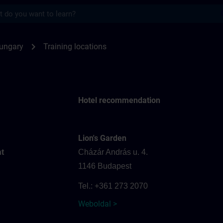
s
for SITRAIN Hungary | SITRAIN
chevron_right
ungary
Training locations
Hotel recommendation
Lion's Garden
t
Cházár András u. 4.
1146 Budapest
Tel.: +361 273 2070
Weboldal >