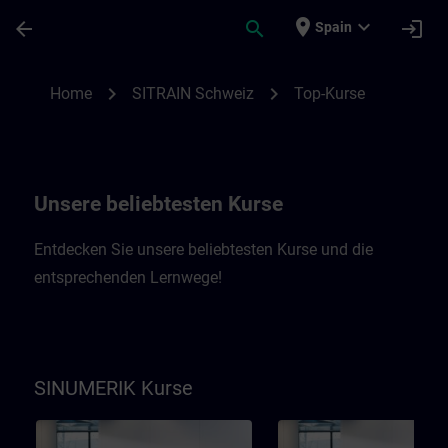
Skip To Main Content
Page Loaded
place
expand_more
arrow_back
search
login
Spain
Top-Kurse SITRAIN Schweiz | SITRAIN
chevron_right
chevron_right
Home
SITRAIN Schweiz
Top-Kurse
Unsere beliebtesten Kurse
Entdecken Sie unsere beliebtesten Kurse und die
entsprechenden Lernwege!
SINUMERIK Kurse