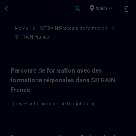
Skip To Main Content
Page Loaded
place
expand_more
arrow_back
search
login
Spain
SITRAIN Parcours de formation en France
chevron_right
chevron_right
Home
SITRAIN Parcours de formation
SITRAIN France
Parcours de formation avec des
formations régionales dans SITRAIN
France
Trouvez votre parcours de formation ici.