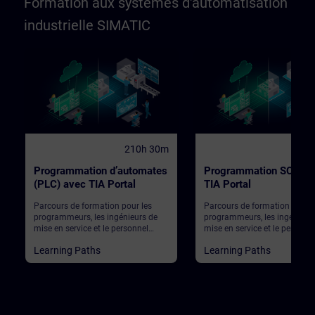
Formation aux systèmes d'automatisation
industrielle SIMATIC
210h 30m
136
Programmation d’automates
Programmation SCL da
(PLC) avec TIA Portal
TIA Portal
Parcours de formation pour les
Parcours de formation pour l
programmeurs, les ingénieurs de
programmeurs, les ingénieur
mise en service et le personnel
mise en service et le personne
d’ingénierie
d’ingénierie
Learning Paths
Learning Paths