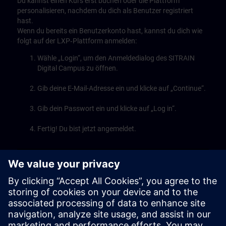
Du kannst einen Kurs erst buchen oder die Plattform
personalisieren, nachdem du dich als Benutzer registriert
hast.
Wenn du bereits ein Benutzerkonto hast, kannst du dich wie
folgt auf der LXP‑Plattform anmelden:
Wähle „Login“, um den Anmeldedialog des SITRAIN
Digital Campus zu öffnen.
Gib deine E-Mail-Adresse ein und klicke auf „Continue“.
Gib dein Passwort ein und klicke auf „Log in“.
Fertig! Du bist jetzt angemeldet.
Play