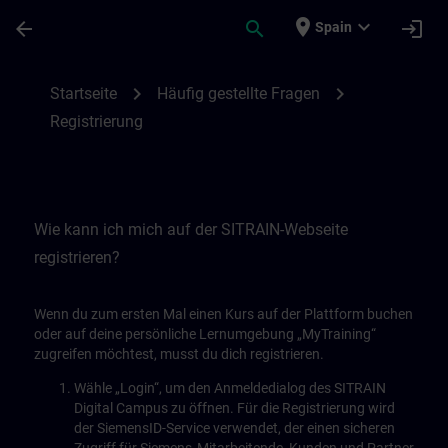
Skip To Main Content
Page Loaded
place
expand_more
arrow_back
search
login
Spain
Registrierung | SITRAIN
chevron_right
chevron_right
Startseite
Häufig gestellte Fragen
Registrierung
Wie kann ich mich auf der SITRAIN-Webseite
registrieren?
Wenn du zum ersten Mal einen Kurs auf der Plattform buchen
oder auf deine persönliche Lernumgebung „MyTraining“
zugreifen möchtest, musst du dich registrieren.
Wähle „Login“, um den Anmeldedialog des SITRAIN
Digital Campus zu öffnen. Für die Registrierung wird
der SiemensID-Service verwendet, der einen sicheren