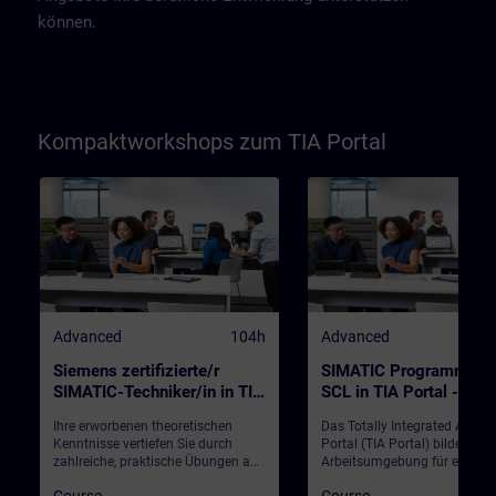
können.
Kompaktworkshops zum TIA Portal
Advanced
104h
Advanced
Siemens zertifizierte/r
SIMATIC Programmiere
SIMATIC-Techniker/in in TIA
SCL in TIA Portal -
Portal / kompakt (Präsenz-
KombiKurs SCL1+2
Ihre erworbenen theoretischen
Das Totally Integrated Autom
Test)
(Präsenz-Training)
Kenntnisse vertiefen Sie durch
Portal (TIA Portal) bildet die
zahlreiche, praktische Übungen an
Arbeitsumgebung für ein
einem SIMATIC Anlagenmodell, an
durchgängiges Engineering m
Course
Course