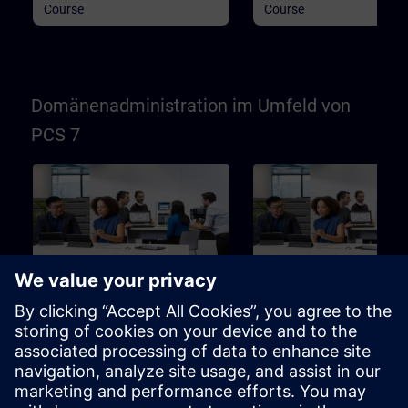
Course
Course
Domänenadministration im Umfeld von
PCS 7
40h
Einsatz eines Active
Einsatz eines Active
Directory (Domäne) im PCS
Directory (Domäne) im
7 / WinCC-Umfeld (Präsenz-
7 / WinCC-Umfeld (Onl
Training)
Training)