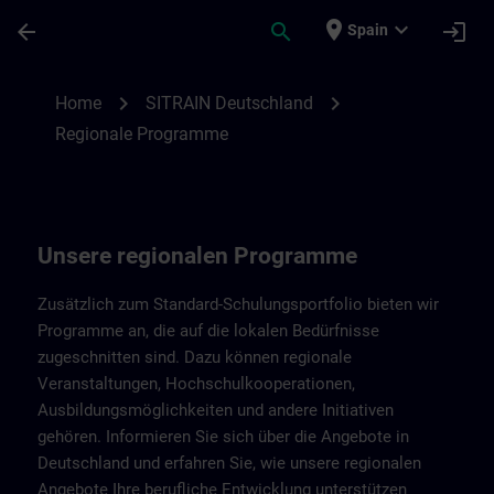
Skip To Main Content
Page Loaded
place
expand_more
arrow_back
search
login
Spain
Regionale Programme von SITRAIN Deuts
chevron_right
chevron_right
Home
SITRAIN Deutschland
Regionale Programme
Unsere regionalen Programme
Zusätzlich zum Standard-Schulungsportfolio bieten wir
Programme an, die auf die lokalen Bedürfnisse
zugeschnitten sind. Dazu können regionale
Veranstaltungen, Hochschulkooperationen,
Ausbildungsmöglichkeiten und andere Initiativen
gehören. Informieren Sie sich über die Angebote in
Deutschland und erfahren Sie, wie unsere regionalen
Angebote Ihre berufliche Entwicklung unterstützen