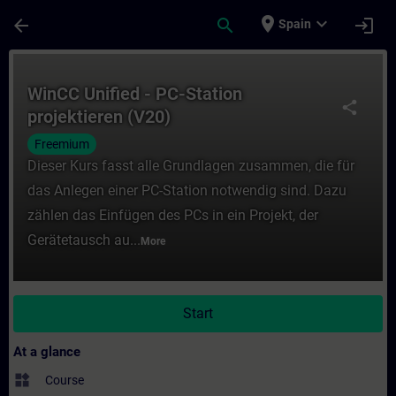
Skip To Main Content
Page Loaded
place
expand_more
arrow_back
search
login
Spain
Course - WinCC Unified - PC-Station projek
WinCC Unified - PC-Station
share
projektieren (V20)
Freemium
Dieser Kurs fasst alle Grundlagen zusammen, die für
das Anlegen einer PC-Station notwendig sind. Dazu
zählen das Einfügen des PCs in ein Projekt, der
Gerätetausch au...
More
Start
At a glance
widgets
Course