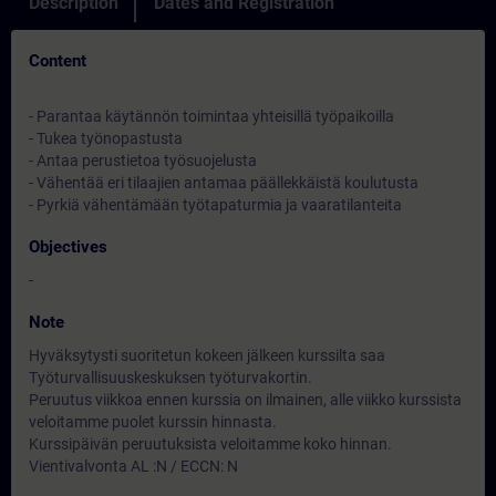
Description
Dates and Registration
Content
- Parantaa käytännön toimintaa yhteisillä työpaikoilla
- Tukea työnopastusta
- Antaa perustietoa työsuojelusta
- Vähentää eri tilaajien antamaa päällekkäistä koulutusta
- Pyrkiä vähentämään työtapaturmia ja vaaratilanteita
Objectives
-
Note
Hyväksytysti suoritetun kokeen jälkeen kurssilta saa
Työturvallisuuskeskuksen työturvakortin.
Peruutus viikkoa ennen kurssia on ilmainen, alle viikko kurssista
veloitamme puolet kurssin hinnasta.
Kurssipäivän peruutuksista veloitamme koko hinnan.
Vientivalvonta AL :N / ECCN: N