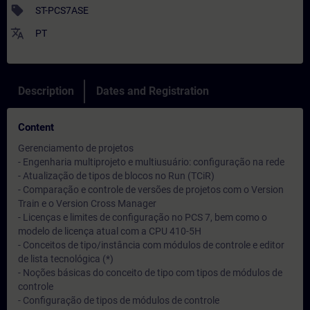
sell
ST-PCS7ASE
translate
PT
Description
Dates and Registration
Content
Gerenciamento de projetos
- Engenharia multiprojeto e multiusuário: configuração na rede
- Atualização de tipos de blocos no Run (TCiR)
- Comparação e controle de versões de projetos com o Version
Train e o Version Cross Manager
- Licenças e limites de configuração no PCS 7, bem como o
modelo de licença atual com a CPU 410-5H
- Conceitos de tipo/instância com módulos de controle e editor
de lista tecnológica (*)
- Noções básicas do conceito de tipo com tipos de módulos de
controle
- Configuração de tipos de módulos de controle