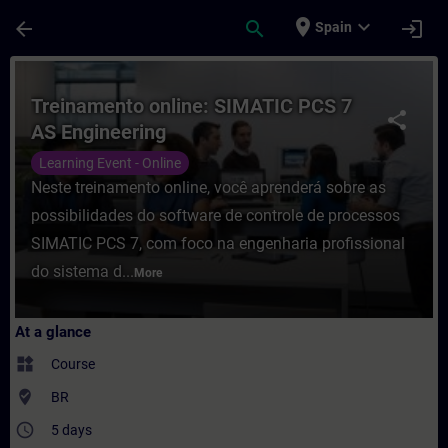
Skip To Main Content
Page Loaded
place
expand_more
arrow_back
search
login
Spain
Course - Treinamento online: SIMATIC PCS 
Treinamento online: SIMATIC PCS 7
share
AS Engineering
Learning Event - Online
Neste treinamento online, você aprenderá sobre as
possibilidades do software de controle de processos
SIMATIC PCS 7, com foco na engenharia profissional
do sistema d...
More
At a glance
widgets
Course
where_to_vote
BR
access_time
5 days