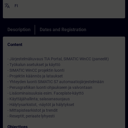
translate
FI
Description
Dates and Registration
Content
- Järjestelmäkuvaus TIA Portal, SIMATIC WinCC (paneelit)
- Työkalun asetukset ja käyttö
- SIMATIC WinCC projektin luonti
- Projektin käännös ja lataukset
- Yhteyden luonti SIMATIC S7 automaatiojärjestelmään
- Perusgrafiikan luonti ohjaukseen ja valvontaan
- Lisäominaisuuksia esim. Faceplate-käyttö
- Käyttäjähallinta; salasanasuojaus
- Hälytysarkistot, -näytöt ja hälytykset
- Mittapistearkistot ja trendit
- Reseptit; periaate lyhyesti
Objectives