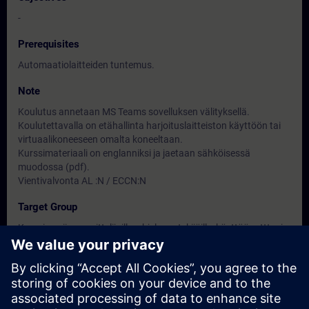
-
Prerequisites
Automaatiolaitteiden tuntemus.
Note
Koulutus annetaan MS Teams sovelluksen välityksellä.
Koulutettavalla on etähallinta harjoituslaitteiston käyttöön tai
virtuaalikoneeseen omalta koneeltaan.
Kurssimateriaali on englanniksi ja jaetaan sähköisessä
muodossa (pdf).
Vientivalvonta AL :N / ECCN:N
Target Group
Kurssi sopii suunnittelijoille, ohjelman tekijöille, käyttöönottto- ja
kunnossapitohenkilöille.
Dates And Registration