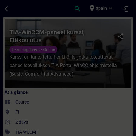
Skip To Main Content
Page Loaded
place
expand_more
arrow_back
search
login
Spain
Course - TIA-WinCCM-paneelikurssi, Etäkou
TIA-WinCCM-paneelikurssi,
share
Etäkoulutus
Learning Event - Online
Kurssi on tarkoitettu henkilöille, jotka toteuttavat
paneelisovelluksen TIA-Portal-WinCC-ohjelmistolla
(Basic, Comfort tai Advanced).
At a glance
widgets
Course
where_to_vote
FI
access_time
2 days
sell
TIA-WCCM1