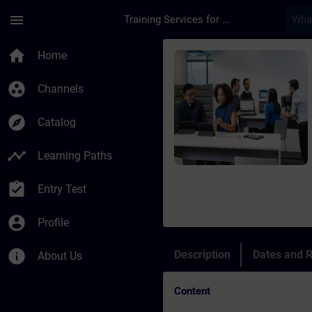
Skip To Main Content
Page Loaded
menu
Training Services for Digital Industries
Course - TIA-S7-1500
home
Home
group_work
Channels
explore
Catalog
timeline
Learning Paths
assignment_turned_in
Entry Test
account_circle
Profile
info
Description
Dates and R
About Us
Content