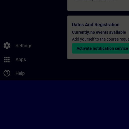
Dates And Registration
Currently, no events available
Add yourself to the course reque
settings
Settings
Activate notification service
apps
Apps
help_outline
Help