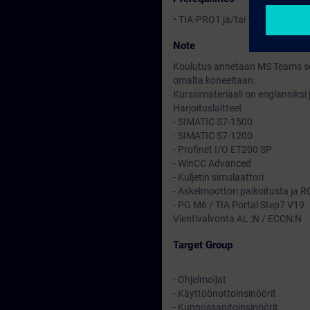
• TIA-PRO1 ja/tai TIA-PRO2 tai 
Note
Koulutus annetaan MS Teams sove
omalta koneeltaan.
Kurssimateriaali on englanniksi
Harjoituslaitteet
- SIMATIC S7-1500
- SIMATIC S7-1200
- Profinet I/O ET200 SP
- WinCC Advanced
- Kuljetin simulaattori
- Askelmoottori paikoitusta ja R
- PG M6 / TIA Portal Step7 V19
Vientivalvonta AL :N / ECCN:N
Target Group
- Ohjelmoijat
- Käyttöönottoinsinöörit
- Kunnossapitoinsinöörit