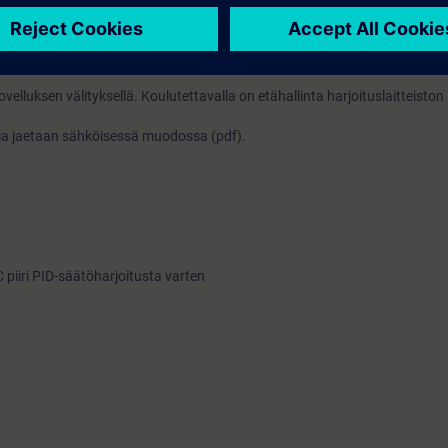
TIA-Päivityskurssin tiedot, sekä käytännönkokemusta PLC-ohjelmoinnista
lluksen välityksellä. Koulutettavalla on etähallinta harjoituslaitteiston
 ja jaetaan sähköisessä muodossa (pdf).
C piiri PID-säätöharjoitusta varten