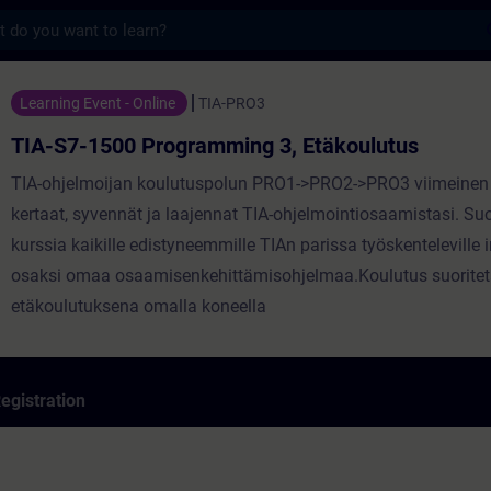
s
 Programming 3, Etäkoulutus - Training - 
Learning Event - Online
TIA-PRO3
TIA-S7-1500 Programming 3, Etäkoulutus
TIA-ohjelmoijan koulutuspolun PRO1->PRO2->PRO3 viimeinen 
kertaat, syvennät ja laajennat TIA-ohjelmointiosaamistasi. S
kurssia kaikille edistyneemmille TIAn parissa työskenteleville i
osaksi omaa osaamisenkehittämisohjelmaa.Koulutus suorite
etäkoulutuksena omalla koneella
egistration