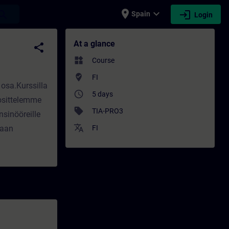
place
expand_more
login
earch
Spain
Login
Training - Professional development | SIT
At a glance
share
widgets
Course
where_to_vote
FI
osa.Kurssilla
access_time
5 days
uosittelemme
sell
TIA-PRO3
nsinööreille
translate
taan
FI