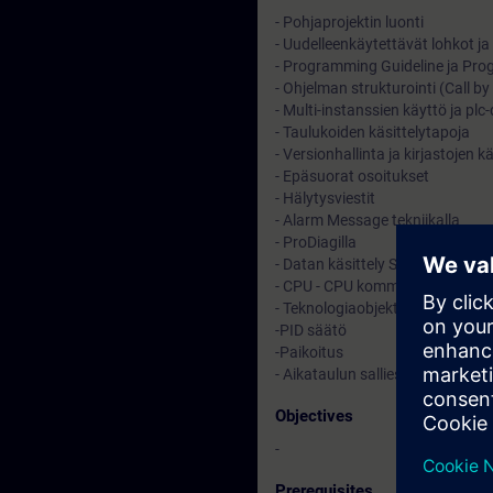
- Pohjaprojektin luonti
- Uudelleenkäytettävät lohkot ja
- Programming Guideline ja Pro
- Ohjelman strukturointi (Call b
- Multi-instanssien käyttö ja p
- Taulukoiden käsittelytapoja
- Versionhallinta ja kirjastojen k
- Epäsuorat osoitukset
- Hälytysviestit
- Alarm Message tekniikalla
- ProDiagilla
- Datan käsittely SIMATIC HMI r
- CPU - CPU kommunikaatio
- Teknologiaobjektien käyttö
-PID säätö
-Paikoitus
- Aikataulun salliessa: TIA-Safe
Objectives
-
Prerequisites