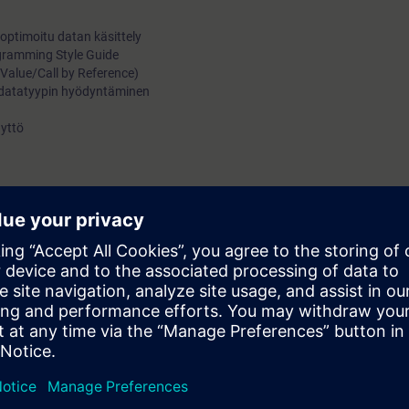
 optimoitu datan käsittely
gramming Style Guide
y Value/Call by Reference)
lc-datatyypin hyödyntäminen
äyttö
eseptien avulla
ty Advanced esittely