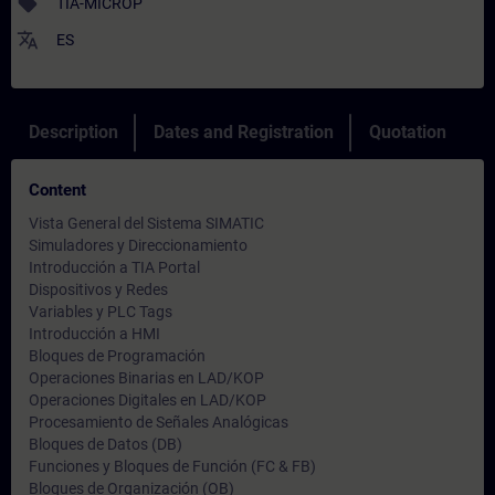
sell
TIA-MICROP
translate
ES
Description
Dates and Registration
Quotation
Content
Vista General del Sistema SIMATIC
Simuladores y Direccionamiento
Introducción a TIA Portal
Dispositivos y Redes
Variables y PLC Tags
Introducción a HMI
Bloques de Programación
Operaciones Binarias en LAD/KOP
Operaciones Digitales en LAD/KOP
Procesamiento de Señales Analógicas
Bloques de Datos (DB)
Funciones y Bloques de Función (FC & FB)
Bloques de Organización (OB)