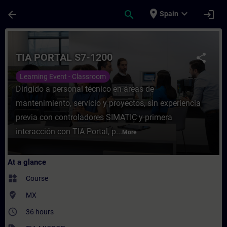
Skip To Main Content
Page Loaded
place
expand_more
arrow_back
search
login
Spain
Course - TIA PORTAL S7-1200 - Training - 
TIA PORTAL S7-1200
share
Learning Event - Classroom
Dirigido a personal técnico en áreas de
mantenimiento, servicio y proyectos, sin experiencia
previa con controladores SIMATIC y primera
interacción con TIA Portal, p...
More
At a glance
widgets
Course
where_to_vote
MX
access_time
36 hours