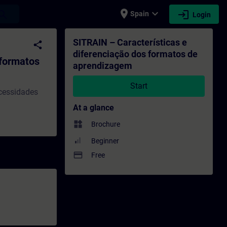
place
expand_more
login
earch
Spain
Login
os de aprendizagem - Training - Training 
SITRAIN – Características e
share
diferenciação dos formatos de
 formatos
aprendizagem
Start
ecessidades
At a glance
widgets
Brochure
Beginner
payment
Free