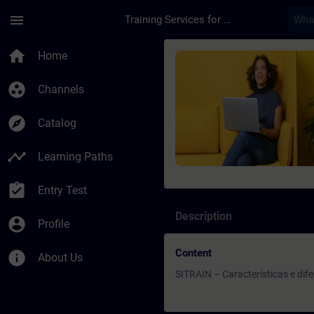
Skip To Main Content
Page Loaded
menu
Training Services for Digital Industries
Course - SITRAIN – C
home
Home
group_work
Channels
explore
Catalog
timeline
Learning Paths
assignment_turned_in
Entry Test
Description
account_circle
Profile
Content
info
About Us
SITRAIN – Características e di