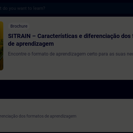
s
aracterísticas e diferenciação dos format
Brochure
SITRAIN – Características e diferenciação dos
de aprendizagem
Encontre o formato de aprendizagem certo para as suas n
ferenciação dos formatos de aprendizagem