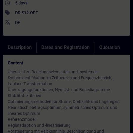
access_time
5 days
sell
DR-S12-OPT
translate
DE
Description
Dates and Registration
Quotation
Content
Übersicht zu Regelungselementen und -systemen
Systemidentifikation im Zeitbereich und Frequenzbereich,
Laplace-Transformation
Übertragungsfunktionen, Nyquist- und Bodediagramme
Stabilitätskriterien
Optimierungsmethoden für Strom-, Drehzahl- und Lageregler:
Heuristisch, Betragsoptimum, symmetrisches Optimum und
lineares Optimum
Referenzmodell
Regleradaption und -linearisierung
Vorsteuerung mit Reibkennlinie, Beschleunigung und