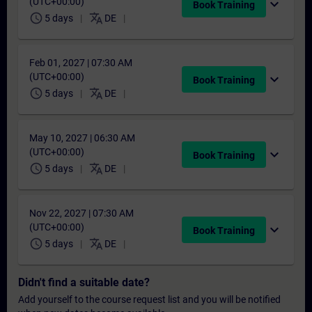
(UTC+00:00)
expand_more
Book Training
schedule
translate
5 days
DE
Feb 01, 2027 | 07:30 AM
(UTC+00:00)
expand_more
Book Training
schedule
translate
5 days
DE
May 10, 2027 | 06:30 AM
(UTC+00:00)
expand_more
Book Training
schedule
translate
5 days
DE
Nov 22, 2027 | 07:30 AM
(UTC+00:00)
expand_more
Book Training
schedule
translate
5 days
DE
Didn't find a suitable date?
Add yourself to the course request list and you will be notified