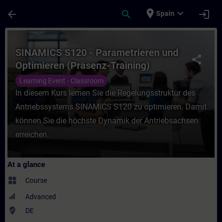
Skip To Main Content
Page Loaded
place
expand_more
arrow_back
search
login
Spain
Course - SINAMICS S120 - Parametrieren un
SINAMICS S120 - Parametrieren und
share
Optimieren (Präsenz-Training)
Learning Event - Classroom
In diesem Kurs lernen Sie die Regelungsstruktur des
Antriebssystems SINAMICS S120 zu optimieren. Damit
können Sie die höchste Dynamik der Antriebsachsen
erreichen.
At a glance
widgets
Course
Advanced
where_to_vote
DE