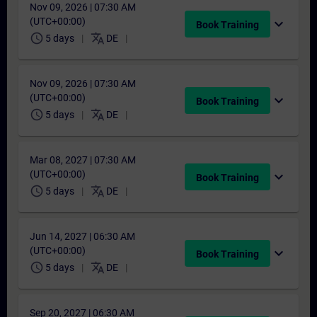
Nov 09, 2026 | 07:30 AM
(UTC+00:00)
expand_more
Book Training
schedule
translate
5 days
DE
Nov 09, 2026 | 07:30 AM
(UTC+00:00)
expand_more
Book Training
schedule
translate
5 days
DE
Mar 08, 2027 | 07:30 AM
(UTC+00:00)
expand_more
Book Training
schedule
translate
5 days
DE
Jun 14, 2027 | 06:30 AM
(UTC+00:00)
expand_more
Book Training
schedule
translate
5 days
DE
Sep 20, 2027 | 06:30 AM