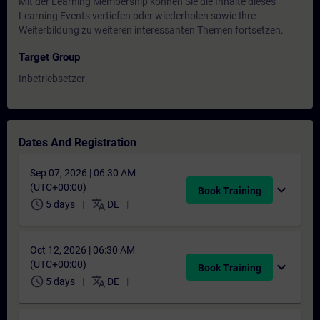
Mit der Learning Membership können Sie die Inhalte dieses
Learning Events vertiefen oder wiederholen sowie Ihre
Weiterbildung zu weiteren interessanten Themen fortsetzen.
Target Group
Inbetriebsetzer
Dates And Registration
Sep 07, 2026 | 06:30 AM
(UTC+00:00)
expand_more
Book Training
schedule
translate
5 days
DE
Oct 12, 2026 | 06:30 AM
(UTC+00:00)
expand_more
Book Training
schedule
translate
5 days
DE