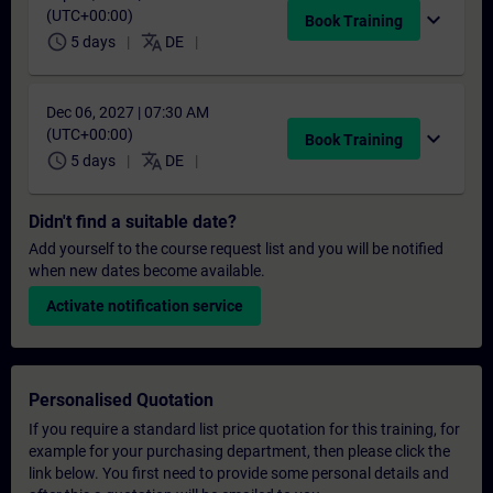
(UTC+00:00)
expand_more
Book Training
schedule
translate
5 days
DE
Dec 06, 2027 | 07:30 AM
(UTC+00:00)
expand_more
Book Training
schedule
translate
5 days
DE
Didn't find a suitable date?
Add yourself to the course request list and you will be notified
when new dates become available.
Activate notification service
Personalised Quotation
If you require a standard list price quotation for this training, for
example for your purchasing department, then please click the
link below. You first need to provide some personal details and