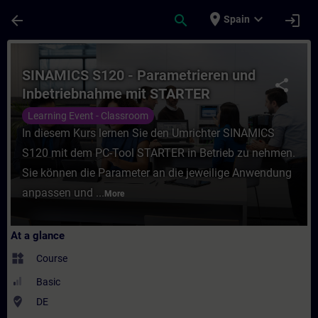
Skip To Main Content
Page Loaded
place
expand_more
arrow_back
search
login
Spain
Course - SINAMICS S120 - Parametrieren u
SINAMICS S120 - Parametrieren und
share
Inbetriebnahme mit STARTER
(Präsenz-Training)
Learning Event - Classroom
In diesem Kurs lernen Sie den Umrichter SINAMICS
S120 mit dem PC-Tool STARTER in Betrieb zu nehmen.
Sie können die Parameter an die jeweilige Anwendung
anpassen und ...
More
At a glance
widgets
Course
Basic
where_to_vote
DE