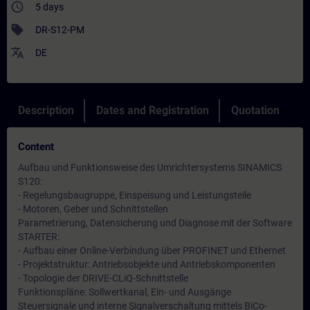
access_time
5 days
sell
DR-S12-PM
translate
DE
Description
Dates and Registration
Quotation
Content
Aufbau und Funktionsweise des Umrichtersystems SINAMICS
S120:
- Regelungsbaugruppe, Einspeisung und Leistungsteile
- Motoren, Geber und Schnittstellen
Parametrierung, Datensicherung und Diagnose mit der Software
STARTER:
- Aufbau einer Online-Verbindung über PROFINET und Ethernet
- Projektstruktur: Antriebsobjekte und Antriebskomponenten
- Topologie der DRIVE-CLiQ-Schnittstelle
Funktionspläne: Sollwertkanal, Ein- und Ausgänge
Steuersignale und interne Signalverschaltung mittels BiCo-