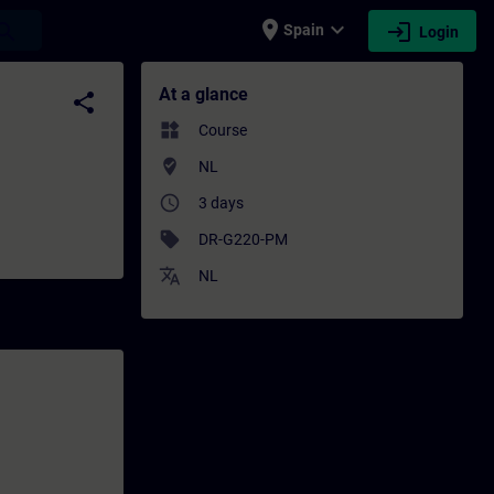
place
expand_more
login
earch
Spain
Login
- Training - Professional development | S
At a glance
share
widgets
Course
where_to_vote
NL
access_time
3 days
sell
DR-G220-PM
translate
NL