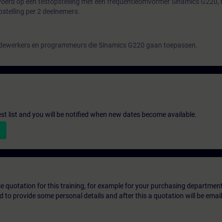
oerd op een testopstelling met een frequentieomvormer Sinamics G220,
pstelling per 2 deelnemers.
medewerkers en programmeurs die Sinamics G220 gaan toepassen.
st list and you will be notified when new dates become available.
ice quotation for this training, for example for your purchasing departmen
eed to provide some personal details and after this a quotation will be emai