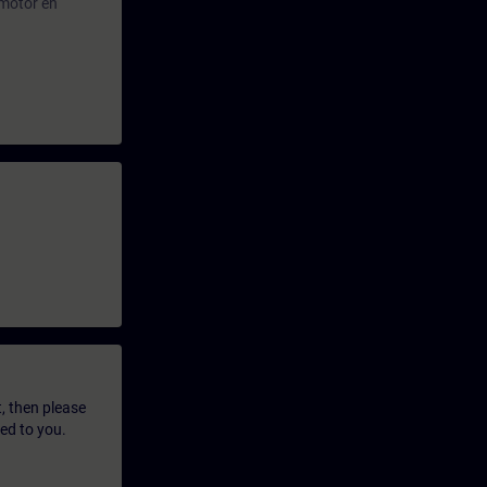
 motor en
t, then please
led to you.