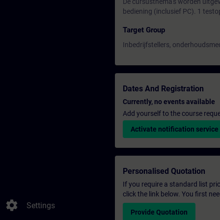
De cursusthema's worden uitgev
bediening (inclusief PC). 1 testo
Target Group
Inbedrijfstellers, onderhouds
Dates And Registration
Currently, no events available
Add yourself to the course reque
Activate notification service
Personalised Quotation
If you require a standard list pr
click the link below. You first n
settings
Settings
Provide Quotation