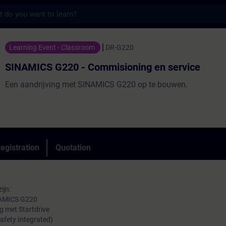
s
220 - Commisioning en service - Training 
Learning Event - Classroom
DR-G220
SINAMICS G220 - Commisioning en service
Een aandrijving met SINAMICS G220 op te bouwen.
egistration
Quotation
ijn:
NAMICS G220
 met Startdrive
afety Integrated)