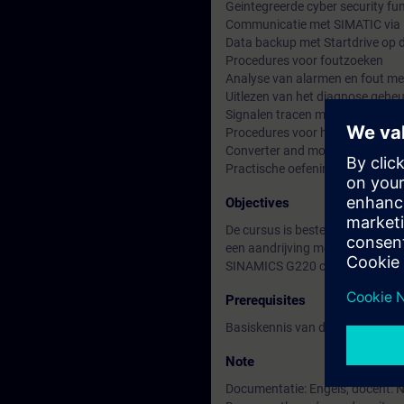
Geintegreerde cyber security fu
Communicatie met SIMATIC vi
Data backup met Startdrive op 
Procedures voor foutzoeken
Analyse van alarmen en fout me
Uitlezen van het diagnose gehe
Signalen tracen met behulp van 
Procedures voor het vervangen 
Converter and motor
Practische oefeningen met de
Objectives
De cursus is bestemd voor proje
een aandrijving met SINAMICS G2
SINAMICS G220 communiceert 
Prerequisites
Basiskennis van draaistroommo
Note
Documentatie: Engels, docent: 