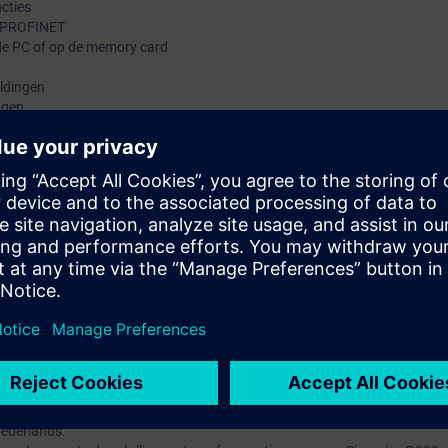
ncties
a PROFINET
de PC of op de memory card
ldingen
ugen
de trace functie
van:
 SINAMICS G220
ctengineers-, service- en onderhoudspersoneel. Na deelname is de cursist
20 op te bouwen, in bedrijf te nemen en fouten op te sporen. Ook is duid
met een SIMATIC PLC.
toren en vermogenselektronica.
Nederlands.