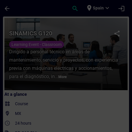
Skip To Main Content
Page Loaded
place
expand_more
arrow_back
search
login
Spain
Course - SINAMICS G120 - Training - Train
SINAMICS G120
share
Learning Event - Classroom
Dirigido a personal técnico en áreas de
mantenimiento, servicio y proyectos, con experiencia
previa con máquinas eléctricas y accionamientos,
para el diagnóstico, in...
More
At a glance
widgets
Course
where_to_vote
MX
access_time
24 hours