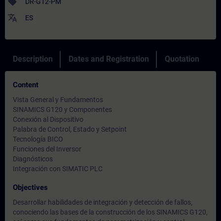
sell
DR-G12-PM
translate
ES
Description
Dates and Registration
Quotation
Content
Vista General y Fundamentos
SINAMICS G120 y Componentes
Conexión al Dispositivo
Palabra de Control, Estado y Setpoint
Tecnología BICO
Funciones del Inversor
Diagnósticos
Integración con SIMATIC PLC
Objectives
Desarrollar habilidades de integración y detección de fallos,
conociendo las bases de la construcción de los SINAMICS G120,