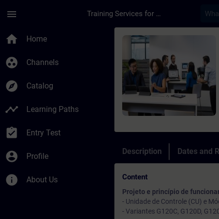
Skip To Main Content
Page Loaded
menu
Training Services for Digital Industries
Course - SINAMICS G
home
Home
group_work
Channels
explore
Catalog
timeline
Learning Paths
assignment_turned_in
Entry Test
Description
Dates and R
account_circle
Profile
Content
info
About Us
Projeto e princípio de funcio
- Unidade de Controle (CU) e M
- Variantes G120C, G120D, G12