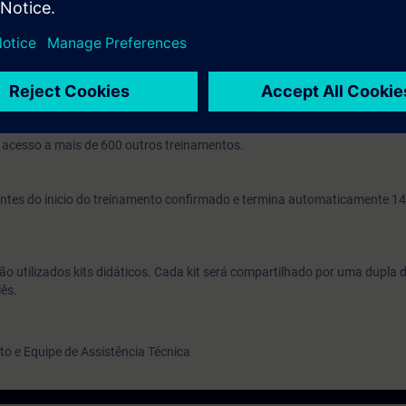
haria elétrica
ilizando o SINAMICS G120. O conhecimento adquirido pode ser facilmente
20D ou G120P.
o, você recebe uma conta de teste gratuito para acessar a Plataforma de
erá encontrar treinamentos online sobre Conversores SINAMICS, além 
acesso a mais de 600 outros treinamentos.
s antes do inicio do treinamento confirmado e termina automaticamente 14
ão utilizados kits didáticos. Cada kit será compartilhado por uma dupla 
lês.
 e Equipe de Assistência Técnica