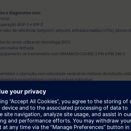
os e diagnóstico com:
ortal
e operação BOP-2 e IOP-2
valor de referência (setpoint) setpoint, entradas/saídas (I/Os), blocos d
xões de sinais utilizando tecnologia BICO
le em malha fechada
do equipamento de treinamento com SINAMICS CU240E-2 PN e PM 240-2
rmitem a operação com velocidade variável de motores de indução util
sistemas transportadores e muitas outras máquinas.
rar o inversor SINAMICS G120 utilizando o software STARTDRIVE integr
á apto a realizar corretamente o comissionamento do inversor e adaptá-lo
da aplicação. Você conhecerá as funções do inversor e as configurações
dade de aplicações. Você será capaz de realizar backup de dados e to
falhas.