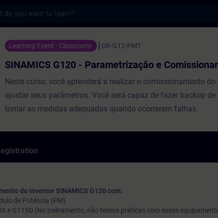
s
120 - Parametrização e Comissionamento -
Learning Event - Classroom
DR-G12-PMT
SINAMICS G120 - Parametrização e Comissiona
Neste curso, você aprenderá a realizar o comissionamento do 
ajustar seus parâmetros. Você será capaz de fazer backup de
tomar as medidas adequadas quando ocorrerem falhas.
egistration
namento do inversor SINAMICS G120 com:
ódulo de Potência (PM)
0X e G115D (No treinamento, não temos práticas com esses equipament