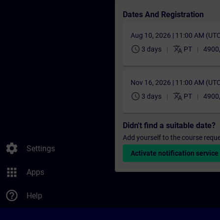
Dates And Registration
Aug 10, 2026 | 11:00 AM (UT
schedule
translate
3 days
PT
4900
Nov 16, 2026 | 11:00 AM (UT
schedule
translate
3 days
PT
4900
Didn't find a suitable date?
Add yourself to the course reque
settings
Settings
Activate notification service
apps
Apps
help_outline
Help