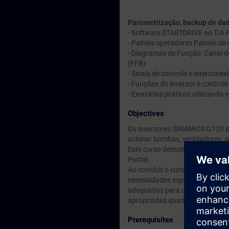
Parametrização, backup de dad
- Software STARTDRIVE no TIA P
- Painéis operadores Painéis d
- Diagramas de Função: Canal de 
(FFB)
- Sinais de controle e intercone
- Funções do inversor e contro
- Exercícios práticos utilizan
Objectives
Os inversores SINAMICS G120 pe
acionar bombas, ventiladores, 
Este curso demonstra como ope
Portal.
Ao concluir o curso, você estar
necessidades específicas de ca
adequadas para uma ampla varie
apropriadas quando ocorrerem 
Prerequisites