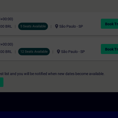
C+00:00)
Book Tr
location_on
,00 BRL
5 Seats Available
São Paulo - SP
C+00:00)
Book Tr
location_on
,00 BRL
12 Seats Available
São Paulo - SP
st list and you will be notified when new dates become available.