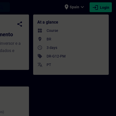
place
expand_more
login
earch
Spain
Login
 Training - Training - Professional deve
At a glance
share
widgets
Course
mento
where_to_vote
BR
inversor e a
access_time
3 days
 dados e
sell
DR-G12-PM
translate
PT
os)