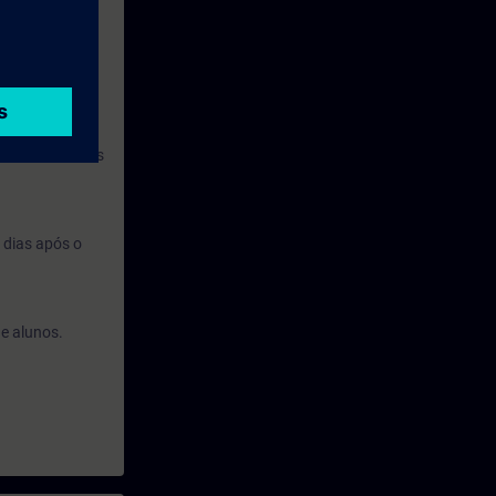
 aplicado às
 Aprendizagem
de outros temas
 dias após o
de alunos.