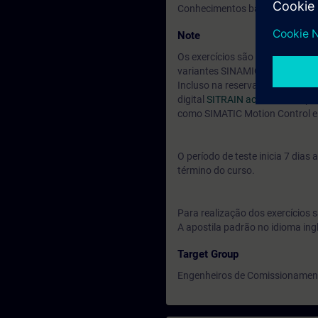
Conhecimentos básicos de engen
Note
Os exercícios são realizados ut
variantes SINAMICS G120C, G1
Incluso na reserva do seu curs
digital
SITRAIN access.
Você pod
como SIMATIC Motion Control e 
O período de teste inicia 7 dia
término do curso.
Para realização dos exercícios s
A apostila padrão no idioma ing
Target Group
Engenheiros de Comissionamento