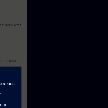
e função livres
izados para
ado ao TIA
 às
 de parâmetros
mar as medidas