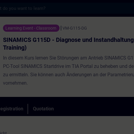
s
115D - Diagnose und Instandhaltung (Präsen
Learning Event - Classroom
VM-G115-DG
SINAMICS G115D - Diagnose und Instandhaltung
Training)
In diesem Kurs lernen Sie Störungen am Antrieb SINAMICS G
PC-Tool SINAMICS Startdrive im TIA Portal zu beheben und d
zu ermitteln. Sie können auch Änderungen an der Parametrier
vornehmen.
egistration
Quotation
icht