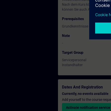
Nach dem Kurs können Sie Störu
können Sie auch Anpassungen 
Prerequisites
Grundkenntnisse der Antriebste
Note
-
Target Group
Servicepersonal
Instandhalter
Dates And Registration
Currently, no events available
Add yourself to the course reque
Activate notification service