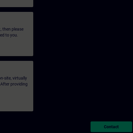
t, then please
led to you.
-site, virtually
 After providing
Contact