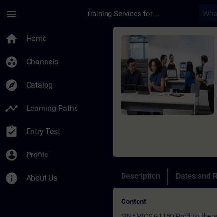
Skip To Main Content
Page Loaded
menu
Training Services for Digital Industries
Course - SINAMICS G
home
Home
group_work
Channels
explore
Catalog
timeline
Learning Paths
assignment_turned_in
Entry Test
account_circle
Profile
info
Description
Dates and R
About Us
Content
SINAMICS G115D Produktübers