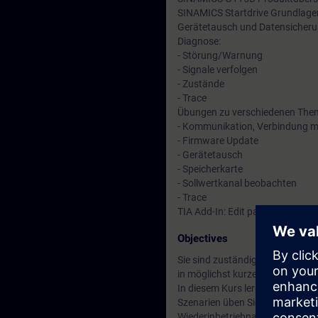
SINAMICS Startdrive Grundlage
Gerätetausch und Datensicher
Diagnose:
- Störung/Warnung
- Signale verfolgen
- Zustände
- Trace
Übungen zu verschiedenen The
- Kommunikation, Verbindung mi
- Firmware Update
- Gerätetausch
- Speicherkarte
- Sollwertkanal beobachten
- Trace
TIA Add-In: Edit parameters in s
Objectives
Sie sind zuständig für den zuve
in möglichst kurzer Zeit der B
In diesem Kurs lernen Sie den 
Szenarien üben Sie geeignete
Wiederinbetriebnahme.