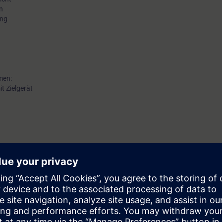
n
ung
men:
t Zielgerät
everal drives
rlässigen Betrieb der dezentralen Antriebe SINAMICS G115D. Treten Störun
etrieb wieder aufgenommen werden.
sicheren Umgang mit den Antrieben SINAMICS G115D im Fehlerfall. Anhan
 Maßnahmen wie Datensicherung, Austausch von Komponenten und