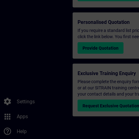
Personalised Quotation
If you require a standard list pr
click the link below. You first n
Provide Quotation
Exclusive Training Enquiry
Please complete the enquiry form 
or at our SITRAIN training centr
your contact details and your tr
settings
Settings
Request Exclusive Quotatio
apps
Apps
help_outline
Help