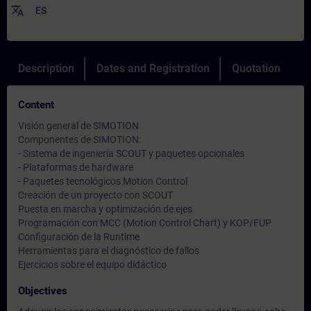
translate
ES
Description
Dates and Registration
Quotation
Content
Visión general de SIMOTION
Componentes de SIMOTION:
- Sistema de ingeniería SCOUT y paquetes opcionales
- Plataformas de hardware
- Paquetes tecnológicos Motion Control
Creación de un proyecto con SCOUT
Puesta en marcha y optimización de ejes
Programación con MCC (Motion Control Chart) y KOP/FUP
Configuración de la Runtime
Herramientas para el diagnóstico de fallos
Ejercicios sobre el equipo didáctico
Objectives