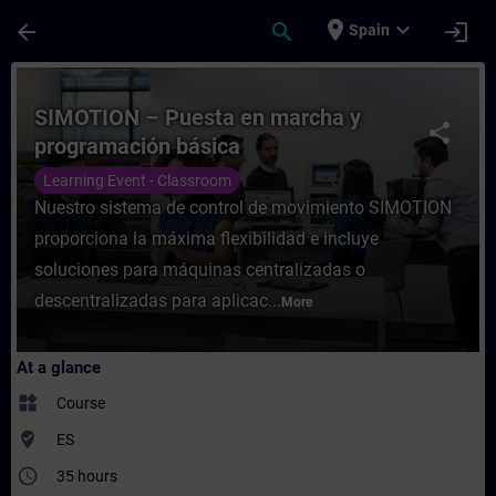
Skip To Main Content
Page Loaded
place
expand_more
arrow_back
search
login
Spain
Course - SIMOTION – Puesta en marcha y p
SIMOTION – Puesta en marcha y
share
programación básica
Learning Event - Classroom
Nuestro sistema de control de movimiento SIMOTION
proporciona la máxima flexibilidad e incluye
soluciones para máquinas centralizadas o
descentralizadas para aplicac...
More
At a glance
widgets
Course
where_to_vote
ES
access_time
35 hours