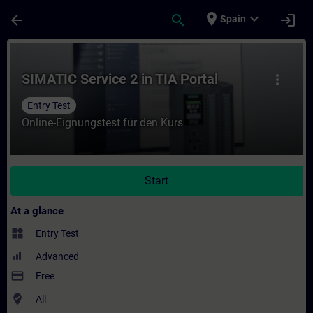
Skip To Main Content
Page Loaded
place
expand_more
arrow_back
search
login
Spain
Course - SIMATIC Service 2 in TIA Portal -
SIMATIC Service 2 in TIA Portal
more_vert
Entry Test
Online-Eignungstest für den Kurs
Start
At a glance
widgets
Entry Test
Advanced
payment
Free
where_to_vote
All