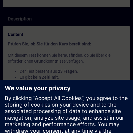
Description
Content
Prüfen Sie, ob Sie für den Kurs bereit sind:
Mit diesem Test können Sie herausfinden, ob Sie über die
erforderlichen Grundkenntnisse verfügen.
Der Test besteht aus
23 Fragen
.
Es gibt
kein Zeitlimit
.
Wenn Sie
mehr als 70% der Fragen richtig
beantworten,
sind Sie bereit für den Kurs.
Wenn Sie
weniger als 70%
erreichen, empfehlen wir Ihnen,
den Kurs
SIMATIC Service 1 in TIA Portal
(TIA-SERV1) zu
besuchen, um Ihre Grundlagen zu vertiefen.
This content is part of