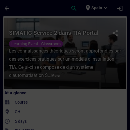
Skip To Main Content
Page Loaded
place
expand_more
arrow_back
search
login
Spain
Course - SIMATIC Service 2 dans TIA Porta
SIMATIC Service 2 dans TIA Portal
share
Learning Event - Classroom
Les connaissances théoriques seront approfondies par
des exercices pratiques sur un modèle d'installation
TIA. Celui-ci se compose de d'un système
d'automatisation S...
More
At a glance
widgets
Course
where_to_vote
CH
access_time
5 days