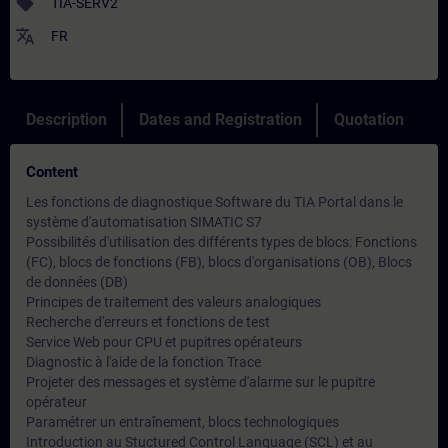
sell
TIA-SERV2
translate
FR
Description
Dates and Registration
Quotation
Content
Les fonctions de diagnostique Software du TIA Portal dans le
système d'automatisation SIMATIC S7
Possibilités d'utilisation des différents types de blocs: Fonctions
(FC), blocs de fonctions (FB), blocs d'organisations (OB), Blocs
de données (DB)
Principes de traitement des valeurs analogiques
Recherche d'erreurs et fonctions de test
Service Web pour CPU et pupitres opérateurs
Diagnostic à l'aide de la fonction Trace
Projeter des messages et système d'alarme sur le pupitre
opérateur
Paramétrer un entraînement, blocs technologiques
Introduction au Stuctured Control Language (SCL) et au