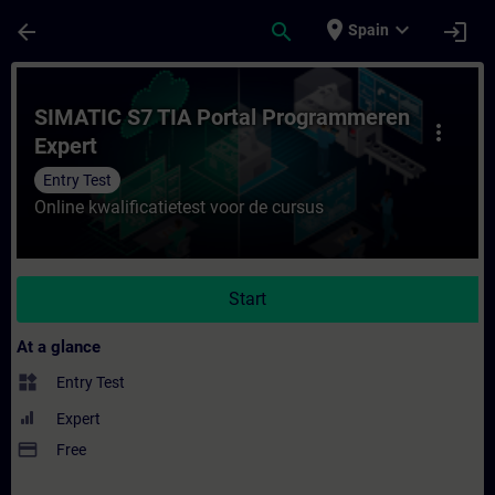
Skip To Main Content
Page Loaded
place
expand_more
arrow_back
search
login
Spain
Course - SIMATIC S7 TIA Portal Programmer
SIMATIC S7 TIA Portal Programmeren
more_vert
Expert
Entry Test
Online kwalificatietest voor de cursus
Start
At a glance
widgets
Entry Test
Expert
payment
Free