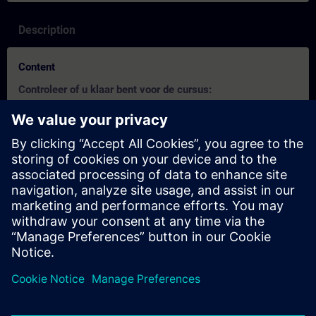
Description
Content
Controleer of u klaar bent voor de cursus:
Deze test helpt u om erachter te komen of u over de vereiste
basiskennis beschikt.
De test heeft
22 vragen
.
Er is
geen tijdslimiet
.
Als u
meer dan 70% correct
antwoordt, bent u klaar om
aan de cursus deel te nemen.
Als u
minder dan 70%
scoort, raden wij u aan de cursus
SIMATIC S7 TIA Portal Programmeren 1 met SCL
(TIA-
SCL1) te volgen om uw basis op te bouwen.