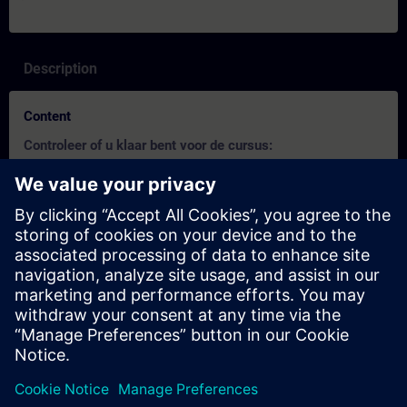
Description
Content
Controleer of u klaar bent voor de cursus:
Deze test helpt u om erachter te komen of u over de vereiste
basiskennis beschikt.
De test heeft
21 vragen
.
Er is
geen tijdslimiet
.
Als u
meer dan 70% correct
antwoordt, bent u klaar om
aan de cursus deel te nemen.
Als u
minder dan 70%
scoort, raden wij u aan de cursus
SIMATIC S7 TIA Portal Programmeren 1
(TIA-PRO1) te
volgen om uw basis op te bouwen.