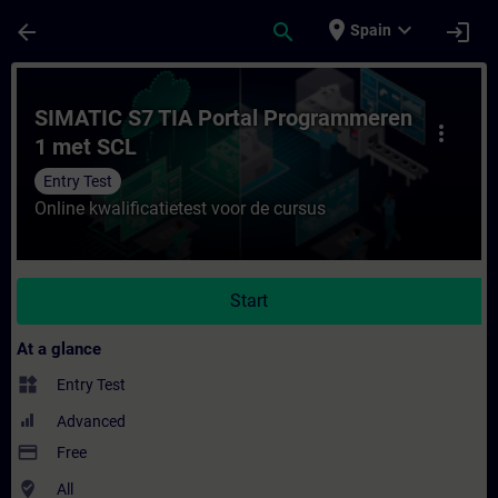
Skip To Main Content
Page Loaded
place
expand_more
arrow_back
search
login
Spain
Course - SIMATIC S7 TIA Portal Programme
SIMATIC S7 TIA Portal Programmeren
more_vert
1 met SCL
Entry Test
Online kwalificatietest voor de cursus
Start
At a glance
widgets
Entry Test
Advanced
payment
Free
where_to_vote
All