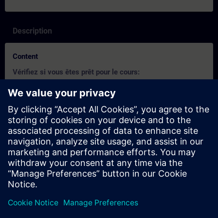
Description
Content
Vérifiez si vous êtes prêt pour le cours:
Ce test vous permet de savoir si vous avez les connaissances de
base requises.
Le test se compose de
20 questions.
Il
n'y a pas de limite de temps.
Si vous répondez correctement à plus de 70% des
questions, vous êtes prêt pour le cours.
Si vous obtenez
moins de 70%
, nous vous conseillns alor
de participer au cours
Maintenance STEP7 v5 (2ème
partie)
afin d'approfondir vos connaissances de base.