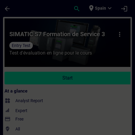
Skip To Main Content
Page Loaded
place
expand_more
arrow_back
search
login
Spain
Course - SIMATIC S7 Formation de Service 
SIMATIC S7 Formation de Service 3
more_vert
Entry Test
Test d'évaluation en ligne pour le cours
Start
At a glance
widgets
Analyst Report
Expert
payment
Free
where_to_vote
All