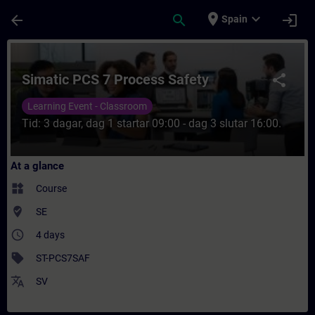
Skip To Main Content
Page Loaded
place
expand_more
arrow_back
search
login
Spain
Course - Simatic PCS 7 Process Safety - T
Simatic PCS 7 Process Safety
share
Learning Event - Classroom
Tid: 3 dagar, dag 1 startar 09:00 - dag 3 slutar 16:00.
At a glance
widgets
Course
where_to_vote
SE
access_time
4 days
sell
ST-PCS7SAF
translate
SV