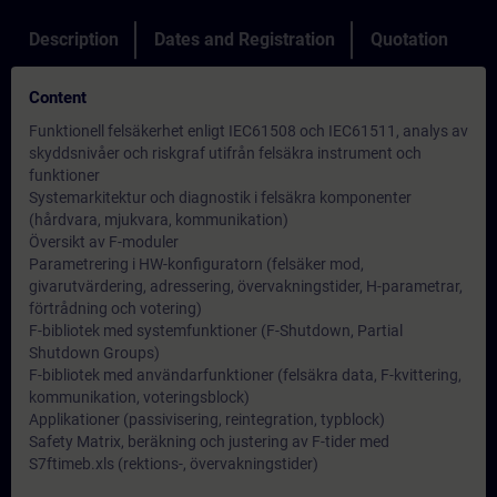
Description
Dates and Registration
Quotation
Content
Funktionell felsäkerhet enligt IEC61508 och IEC61511, analys av
skyddsnivåer och riskgraf utifrån felsäkra instrument och
funktioner
Systemarkitektur och diagnostik i felsäkra komponenter
(hårdvara, mjukvara, kommunikation)
Översikt av F-moduler
Parametrering i HW-konfiguratorn (felsäker mod,
givarutvärdering, adressering, övervakningstider, H-parametrar,
förtrådning och votering)
F-bibliotek med systemfunktioner (F-Shutdown, Partial
Shutdown Groups)
F-bibliotek med användarfunktioner (felsäkra data, F-kvittering,
kommunikation, voteringsblock)
Applikationer (passivisering, reintegration, typblock)
Safety Matrix, beräkning och justering av F-tider med
S7ftimeb.xls (rektions-, övervakningstider)