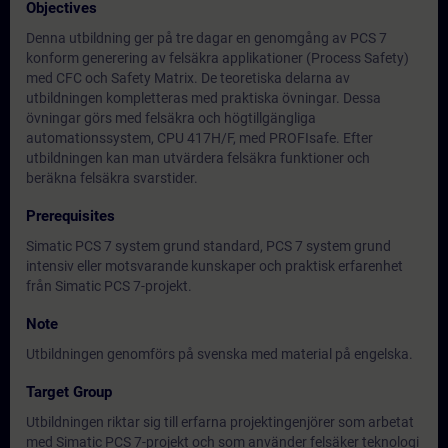
Objectives
Denna utbildning ger på tre dagar en genomgång av PCS 7
konform generering av felsäkra applikationer (Process Safety)
med CFC och Safety Matrix. De teoretiska delarna av
utbildningen kompletteras med praktiska övningar. Dessa
övningar görs med felsäkra och högtillgängliga
automationssystem, CPU 417H/F, med PROFIsafe. Efter
utbildningen kan man utvärdera felsäkra funktioner och
beräkna felsäkra svarstider.
Prerequisites
Simatic PCS 7 system grund standard, PCS 7 system grund
intensiv eller motsvarande kunskaper och praktisk erfarenhet
från Simatic PCS 7-projekt.
Note
Utbildningen genomförs på svenska med material på engelska.
Target Group
Utbildningen riktar sig till erfarna projektingenjörer som arbetat
med Simatic PCS 7-projekt och som använder felsäker teknologi