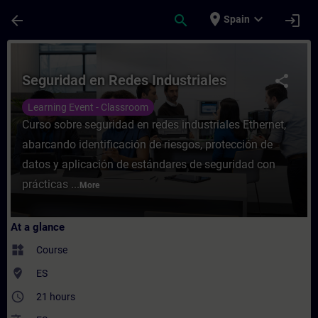
Skip To Main Content
Page Loaded
place
expand_more
arrow_back
search
login
Spain
Course - Seguridad en Redes Industriales -
Seguridad en Redes Industriales
share
Learning Event - Classroom
Curso sobre seguridad en redes industriales Ethernet,
abarcando identificación de riesgos, protección de
datos y aplicación de estándares de seguridad con
prácticas ...
More
At a glance
widgets
Course
where_to_vote
ES
access_time
21 hours