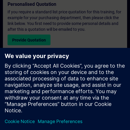
Personalised Quotation
If you require a standard list price quotation for this training, for
example for your purchasing department, then please click the
link below. You first need to provide some personal details and
after this a quotation will be emailed to you.
Provide Quotation
Exclusive Training Enquiry
Please complete the enquiry form below if you require a
quotation for an exclusive training course either on-site, virtually
or at our SITRAIN training centre. This type of request would be
suitable for larger groups ( 6 and above). After providing your
contact details and your training requirements, you will receive a
quotation from us.
Request Exclusive Quotation