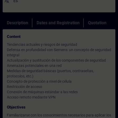
translate
ES
Description
Dates and Registration
Quotation
Content
Tendencias actuales y riesgos de seguridad
Defensa en profundidad con Siemens: un concepto de seguridad
integral
Actualización y sustitución de los componentes de seguridad
Amenazas potenciales en una red
Medidas de seguridad básicas (puertos, contraseñas,
protocolos, etc.)
Concepto de protección a nivel de célula
Restricción de acceso
Conexión de máquinas estándar a las redes
Acceso remoto mediante VPN
Objectives
Familiarizarse con los conocimientos necesarios para aplicar los