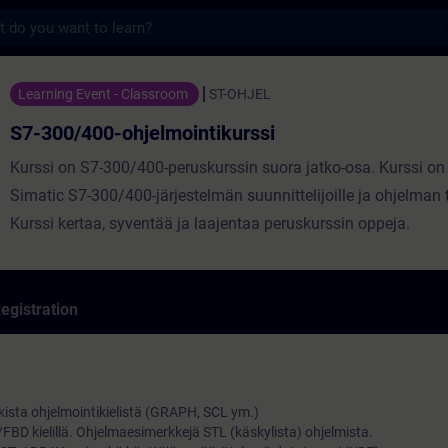
s
ohjelmointikurssi - Training - Training - 
Learning Event - Classroom
ST-OHJEL
S7-300/400-ohjelmointikurssi
Kurssi on S7-300/400-peruskurssin suora jatko-osa. Kurssi on 
Simatic S7-300/400-järjestelmän suunnittelijoille ja ohjelman te
Kurssi kertaa, syventää ja laajentaa peruskurssin oppeja.
egistration
kista ohjelmointikielistä (GRAPH, SCL ym.)
BD kielillä. Ohjelmaesimerkkejä STL (käskylista) ohjelmista.