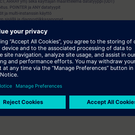
RUCT, ARRAY ym) sekä käyttäjän määrittelemä datatyyppi (UDT)
soitus. POINTER ja ANY datatyypit
öt ja multi-instanssin käyttö
en sisällä ja diagnostiikkasanomat
ttö esimerkin muodossa
aatio
s tai vastaavat tiedot.
 jaetaan sähköisessä muodossa (pdf). Osallistuja voi tilata tulostetun m