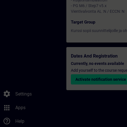
- Kuljetinsimulaattori
- PG M6 / Step7 v5.x
Vientivalvonta AL :N / ECCN: N
Target Group
Kurssi sopii suunnittelijoille ja o
Dates And Registration
Currently, no events available
Add yourself to the course reque
Activate notification service
settings
Settings
apps
Apps
help_outline
Help