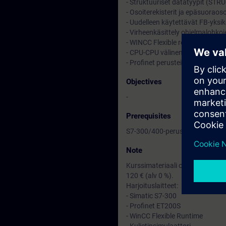
- Struktuuriset datatyypit (ST
- Osoiterekisterit ja epäsuorao
- Uudelleen käytettävät FB-yksik
- Virheenkäsittely ohjelmalohkoj
- WINCC Flexible reseptien käy
- CPU-CPU välinen S7-kommunik
- Profinet perusteiden kertaus
Objectives
-
Prerequisites
S7-300/400-peruskurssin suoritu
Note
Kurssimateriaali on suomeksi ja
120 € (alv 0 %).
Harjoituslaitteet:
- Simatic S7-300
- Profinet ET200S
- WinCC Flexible Runtime