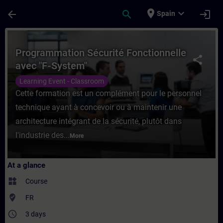
Skip To Main Content
Page Loaded
place
expand_more
arrow_back
search
login
Spain
Course - Programmation Sécurité Fonctionn
Programmation Sécurité Fonctionnelle
share
avec "F-System"
Learning Event - Classroom
Cette formation est un complément pour le personnel
technique ayant à concevoir ou à maintenir une
architecture intégrant de la sécurité, plutôt dans
l'industrie des...
More
At a glance
widgets
Course
where_to_vote
FR
access_time
3 days