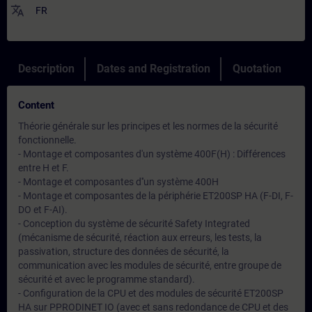
translate
FR
Description
Dates and Registration
Quotation
Content
Théorie générale sur les principes et les normes de la sécurité
fonctionnelle.
- Montage et composantes d'un système 400F(H) : Différences
entre H et F.
- Montage et composantes d''un système 400H
- Montage et composantes de la périphérie ET200SP HA (F-DI, F-
DO et F-AI).
- Conception du système de sécurité Safety Integrated
(mécanisme de sécurité, réaction aux erreurs, les tests, la
passivation, structure des données de sécurité, la
communication avec les modules de sécurité, entre groupe de
sécurité et avec le programme standard).
- Configuration de la CPU et des modules de sécurité ET200SP
HA sur PPRODINET IO (avec et sans redondance de CPU et des