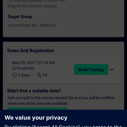
- E/S décentralisées ET200SP HA
Support de cours en Anglais
Target Group
Automaticien BE / Méthode
Dates And Registration
May 03, 2027 | 07:30 AM
(UTC+00:00)
expand_more
Book Training
schedule
translate
3 days
FR
Didn't find a suitable date?
Add yourself to the course request list and you will be notified
when new dates become available.
Activate notification service