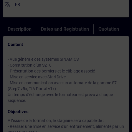
translate
FR
Description
Dates and Registration
Quotation
Content
- Vue générale des systèmes SINAMICS
- Constitution d’un S210
- Présentation des borniers et le câblage associé
- Mise en service avec StartDrive
- Mise en communication avec un automate de la gamme S7
(Step7 v5x, TIA Portal v1x)
Un temps d’échange avec le formateur est prévu à chaque
séquence.
Objectives
A l’issue de la formation, le stagiaire sera capable de :
- Réaliser une mise en service d'un entraînement, alimenté par un