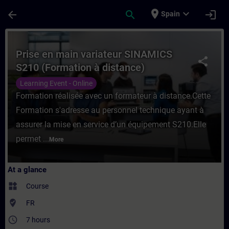
Skip To Main Content
Page Loaded
place
expand_more
arrow_back
search
login
Spain
Course - Prise en main variateur SINAMICS
Prise en main variateur SINAMICS
share
S210 (Formation à distance)
Learning Event - Online
Formation réalisée avec un formateur à distance.Cette
Formation s'adresse au personnel technique ayant à
assurer la mise en service d’un équipement S210.Elle
permet ...
More
At a glance
widgets
Course
where_to_vote
FR
access_time
7 hours