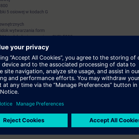
 800
ki 5 osiowej w kodach G
ewnętrznych
widok wytwarzania form
996 i odchylenia wrzeciona CYCLE995
jnych
tnik potrafi samodzielnie obsługiwać i programować obrabiarkę 5-osiow
owiskach szkoleniowych wyposażonych w układ sterowania SINUMERIK
wyposażonych w oprogramowanie SinuTrain Operate V4.4, V4.5, V4.7 ora
RI.
programowania iobsługi obrabiarek CNC.