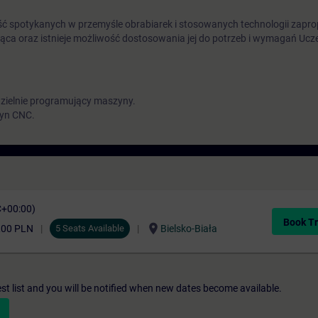
ć spotykanych w przemyśle obrabiarek i stosowanych technologii zap
ążąca oraz istnieje możliwość dostosowania jej do potrzeb i wymagań Uc
ielnie programujący maszyny.
zyn CNC.
C+00:00)
Book Tr
location_on
,00 PLN
5 Seats Available
Bielsko-Biała
st list and you will be notified when new dates become available.