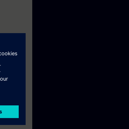
ą z
z 5-osiowej