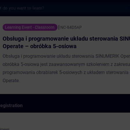
s
programowanie układu sterowania SINUMERI
Learning Event - Classroom
NC-84D5AP
Obsługa i programowanie układu sterowania S
Operate – obróbka 5-osiowa
Obsługa i programowanie układu sterowania SINUMERIK Oper
obróbka 5-osiowa jest zaawansowanym szkoleniem z zakresu 
programowania obrabiarek 5-osiowych z układem sterowani
Operate.
egistration
siowej