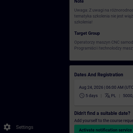
Note
Uwaga: Z uwagi na różnorodnoś
tematyka szkolenia nie jest wi
szkolenia!
Target Group
Operatorzy maszyn CNC samodz
Programiści i technolodzy mas
Dates And Registration
Aug 24, 2026 | 06:00 AM (UT
schedule
translate
5 days
PL
5000
Didn't find a suitable date?
Add yourself to the course reque
settings
Settings
Activate notification service