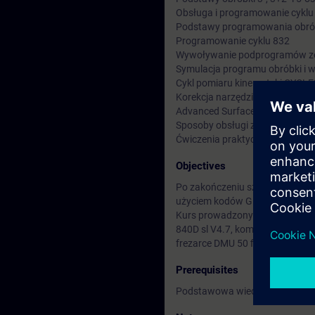
Obsługa i programowanie cyklu
Podstawy programowania obrób
Programowanie cyklu 832
Wywoływanie podprogramów z
Symulacja programu obróbki i 
Cykl pomiaru kinematyki CYCLE
Korekcja narzędzia 3D
Advanced Surface i Top Surface
Sposoby obsługi zdarzeń awary
Ćwiczenia praktyczne
Objectives
Po zakończeniu szkolenia uczes
użyciem kodów G i ShopMill.
Kurs prowadzony jest na stan
840D sl V4.7, komputerach PC 
frezarce DMU 50 firmy DMG-MO
Prerequisites
Podstawowa wiedza z zakresu 