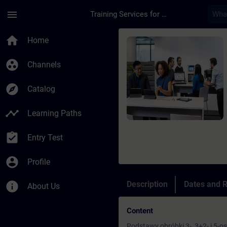
Skip To Main Content
Page Loaded
menu
Training Services for Digital Industries
Course - Obsługa i 
home
Home
group_work
Channels
explore
Catalog
timeline
Learning Paths
assignment_turned_in
Entry Test
account_circle
Profile
info
Description
Dates and R
About Us
Content
Podstawy obróbki 3-, 3+2- i 5-o