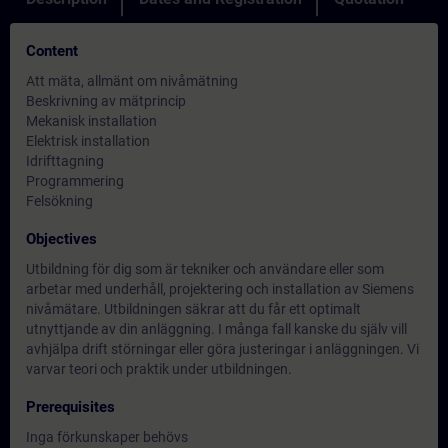
Content
Att mäta, allmänt om nivåmätning
Beskrivning av mätprincip
Mekanisk installation
Elektrisk installation
Idrifttagning
Programmering
Felsökning
Objectives
Utbildning för dig som är tekniker och användare eller som
arbetar med underhåll, projektering och installation av Siemens
nivåmätare. Utbildningen säkrar att du får ett optimalt
utnyttjande av din anläggning. I många fall kanske du själv vill
avhjälpa drift störningar eller göra justeringar i anläggningen. Vi
varvar teori och praktik under utbildningen.
Prerequisites
Inga förkunskaper behövs