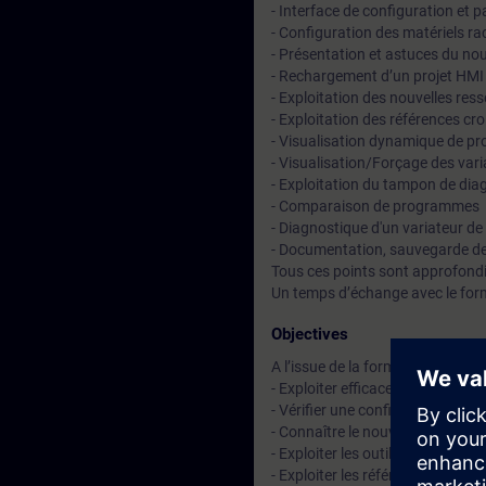
- Interface de configuration et 
- Configuration des matériels 
- Présentation et astuces du no
- Rechargement d’un projet HM
- Exploitation des nouvelles res
- Exploitation des références cr
- Visualisation dynamique de pr
- Visualisation/Forçage des var
- Exploitation du tampon de dia
- Comparaison de programmes
- Diagnostique d'un variateur d
- Documentation, sauvegarde de
Tous ces points sont approfondi
Un temps d’échange avec le for
Objectives
A l’issue de la formation, le stag
- Exploiter efficacement la plat
- Vérifier une configuration ma
- Connaître le nouveau jeu d'ins
- Exploiter les outils de diagno
- Exploiter les références crois