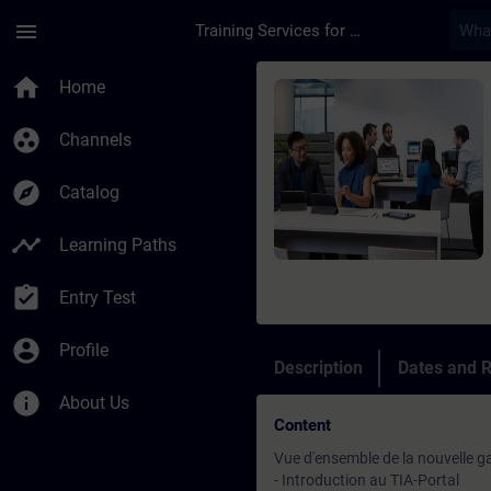
Skip To Main Content
Page Loaded
menu
Training Services for Digital Industries
Course - Maintenanc
home
Home
group_work
Channels
explore
Catalog
timeline
Learning Paths
assignment_turned_in
Entry Test
account_circle
Profile
Description
Dates and R
info
About Us
Content
Vue d'ensemble de la nouvelle
- Introduction au TIA-Portal