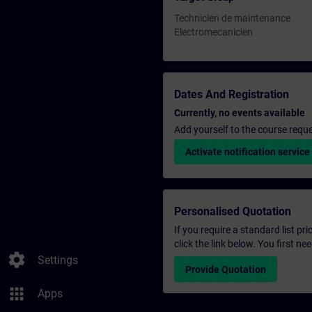
Technicien de maintenance
Electromecanicien
Dates And Registration
Currently, no events available
Add yourself to the course reque
Activate notification service
Personalised Quotation
If you require a standard list pr
click the link below. You first n
settings
Settings
Provide Quotation
apps
Apps