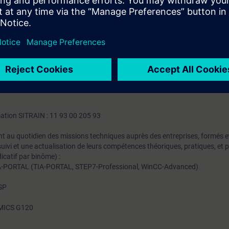
ables
U après son remplacement
après son remplacement
tion PROFINET I/O
tueux (Entrées/Sorties ET200 etc)
ST-SERV1, ou avoir un niveau de connaissance équivalent sur STEP7 v5.
mation SITRAIN : 11 93 00 205 93
t au quotidien des missions techniques auprès des entreprises, formés et 
uivi et une actualisation de leurs compétences théoriques, pratiques, et
icatif par binôme) :
A-PORTAL (TIA-PORTAL, STEP7-Professional, WinCC-Advanced)
0SP
NAMICS G120