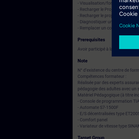
- Visualisation/forçage des vari
- Recharger le Projet d’une CP
- Recharger le projet d’un IHM 
- Diagnostiquer une communica
- Remplacer un composant défec
Prerequisites
Avoir participé à la Formation 
Note
N° d’existence du centre de for
Compétences formateur :
Réalisée par des experts assuran
pédagogie des adultes avec un s
Matériel Pédagogique (à titre ind
- Console de programmation TI
- Automate S7-1500F
- E/S décentralisées type ET20
- Comfort panel
- Variateur de vitesse type SI
Target Group