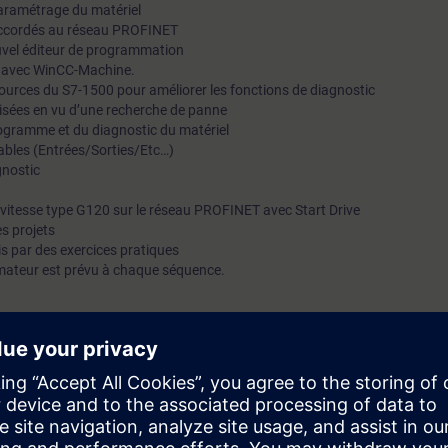
paramétrage du matériel
prérequisConnaissances Maintenance
raccordés au réseau PROFINET
uvel éditeur de programmation
I avec WinCC-Machine.
sources du S7-1500 pour améliorer les fonctions de diagnostic
oisées en vu d’une recherche de panne
ogramme et du diagnostic du matériel
iables (Entrées/Sorties/Etc…)
gnostic
e vitesse type G120 sur le réseau PROFINET avec Start Drive
s projets
s par des exercices pratiques
mateur est prévu à chaque séquence.
iaire sera capable de :
eforme TIA Portal dans le cadre de la maintenance
térielle SIMATIC S7 avec TIA-PORTAL
tructions du S7-1500
stique de TIA-PORTAL
ées dans le cadre du diagnostique de panne.