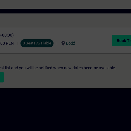
C+00:00)
Book Tr
location_on
,00 PLN
3 Seats Available
Łódź
st list and you will be notified when new dates become available.