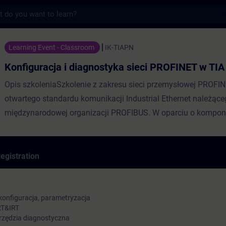
s
a i diagnostyka sieci PROFINET w TIA Porta
Learning Event - Classroom
IK-TIAPN
Konfiguracja i diagnostyka sieci PROFINET w TIA
Opis szkoleniaSzkolenie z zakresu sieci przemysłowej PROFI
otwartego standardu komunikacji Industrial Ethernet należąc
międzynarodowej organizacji PROFIBUS. W oparciu o kompo
NET uczestnik zdobywają wiedzę z zakresu parametryzacji, top
uruchamiania oraz rozwiązywania problemów związanych z s
przemysłową PROFINET.Szkolenie bazuje na oprogramowani
egistration
NET. Prowadzone jest w środowisku TIA Portal.
onfiguracja, parametryzacja
RT&IRT
arzędzia diagnostyczna