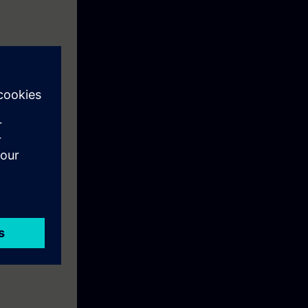
/TIA-PRO1
ość zmiany
zęciem