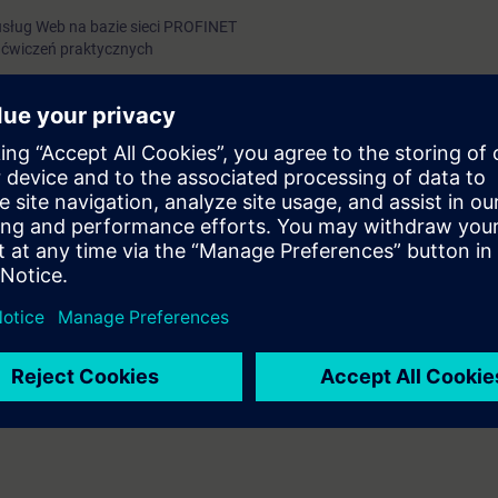
sług Web na bazie sieci PROFINET
 ćwiczeń praktycznych
systemów automatyki SIMATIC co najmniej na poziomie kursu ST-PRO1
. Decyduje kolejność napływających zgłoszeń. Zastrzegamy sobie możliw
od liczby otrzymanych zgłoszeń.
ztów szkolenia jest możliwa na dwa tygodnie przed planowanym rozpoc
odatku VAT.