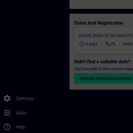
Dates And Registration
Oct 05, 2026 | 07:00 AM (UT
schedule
translate
4 days
PL
3600
Didn't find a suitable date?
Add yourself to the course reque
Activate notification service
settings
Settings
apps
Apps
help_outline
Help