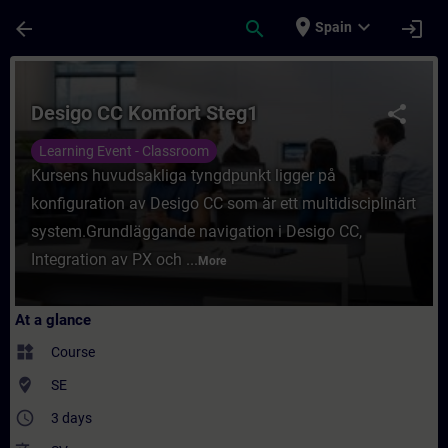
Skip To Main Content
Page Loaded
place
expand_more
arrow_back
search
login
Spain
Course - Desigo CC Komfort Steg1 - Traini
Desigo CC Komfort Steg1
share
Learning Event - Classroom
Kursens huvudsakliga tyngdpunkt ligger på
konfiguration av Desigo CC som är ett multidisciplinärt
system.Grundläggande navigation i Desigo CC,
Integration av PX och ...
More
At a glance
widgets
Course
where_to_vote
SE
access_time
3 days