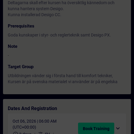
Deltagarna skall efter kursen ha översiktlig kännedom och
kunna hantera system Desigo.
Kunna installerad Desigo CC.
Prerequisites
Goda kunskaper i styr- och reglerteknik samt Desigo PX.
Note
-
Target Group
Utbildningen vänder sig i första hand till komfort tekniker,
Kursen är på svenska materialet vi använder är på engelska
Dates And Registration
Oct 06, 2026 | 06:00 AM
(UTC+00:00)
expand_more
Book Training