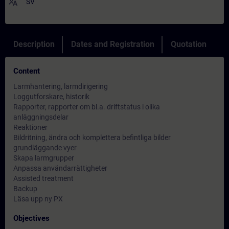
translate
SV
Description
Dates and Registration
Quotation
Content
Larmhantering, larmdirigering
Loggutforskare, historik
Rapporter, rapporter om bl.a. driftstatus i olika
anläggningsdelar
Reaktioner
Bildritning, ändra och komplettera befintliga bilder
grundläggande vyer
Skapa larmgrupper
Anpassa användarrättigheter
Assisted treatment
Backup
Läsa upp ny PX
Objectives