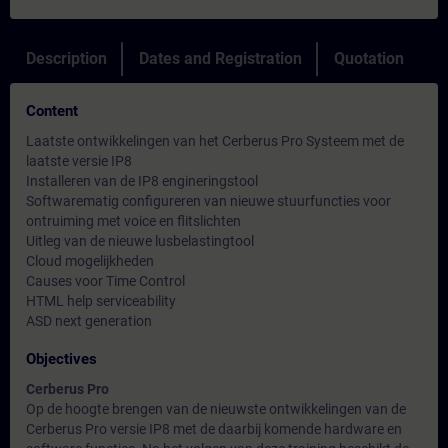
Description
Dates and Registration
Quotation
Content
Laatste ontwikkelingen van het Cerberus Pro Systeem met de
laatste versie IP8
Installeren van de IP8 engineringstool
Softwarematig configureren van nieuwe stuurfuncties voor
ontruiming met voice en flitslichten
Uitleg van de nieuwe lusbelastingtool
Cloud mogelijkheden
Causes voor Time Control
HTML help serviceability
ASD next generation
Objectives
Cerberus Pro
Op de hoogte brengen van de nieuwste ontwikkelingen van de
Cerberus Pro versie IP8 met de daarbij komende hardware en