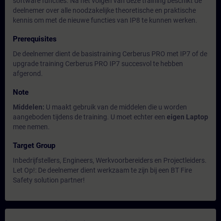
software functies. Na het volgen van deze training beschikt de
deelnemer over alle noodzakelijke theoretische en praktische
kennis om met de nieuwe functies van IP8 te kunnen werken.
Prerequisites
De deelnemer dient de basistraining Cerberus PRO met IP7 of de
upgrade training Cerberus PRO IP7 succesvol te hebben
afgerond.
Note
Middelen:
U maakt gebruik van de middelen die u worden
aangeboden tijdens de training. U moet echter een
eigen Laptop
mee nemen.
Target Group
Inbedrijfstellers, Engineers, Werkvoorbereiders en Projectleiders.
Let Op!: De deelnemer dient werkzaam te zijn bij een BT Fire
Safety solution partner!