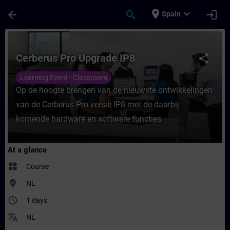
Skip To Main Content
Page Loaded
place
expand_more
arrow_back
search
login
Spain
Course - Cerberus Pro Upgrade IP8 - Train
Cerberus Pro Upgrade IP8
share
Learning Event - Classroom
Op de hoogte brengen van de nieuwste ontwikkelingen
van de Cerberus Pro versie IP8 met de daarbij
komende hardware en software functies
At a glance
widgets
Course
where_to_vote
NL
access_time
1 days
translate
NL