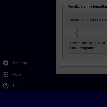
Çeşitli öğrenme formatla
SIMATIC S7-1500 TIA Por
OR
Online-Training: SIMATIC
Portal Program 3
settings
Settings
apps
Apps
help_outline
Help