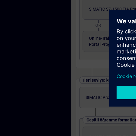
SIMATIC S7-1500 TIA Por
OR
Online-Training: SIMATIC
Portal Program 1
İleri seviye: kurslar ve çevri
SIMATIC Programming 2 in 
Çeşitli öğrenme formatlar