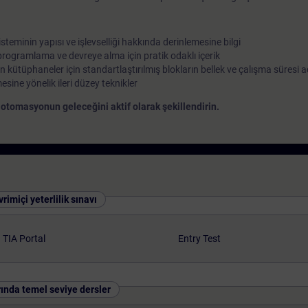
eminin yapısı ve işlevselliği hakkında derinlemesine bilgi
programlama ve devreye alma için pratik odaklı içerik
 kütüphaneler için standartlaştırılmış blokların bellek ve çalışma süresi 
mesine yönelik ileri düzey teknikler
otomasyonun geleceğini aktif olarak şekillendirin.
rimiçi yeterlilik sınavı
TIA Portal
Entry Test
ında temel seviye dersler