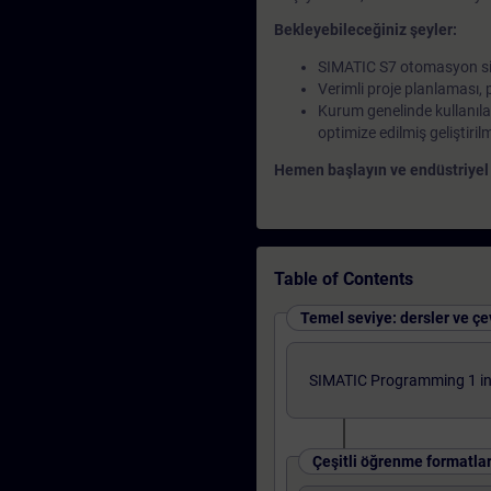
Bekleyebileceğiniz şeyler:
SIMATIC S7 otomasyon sist
Verimli proje planlaması, 
Kurum genelinde kullanılan
optimize edilmiş geliştiril
Hemen başlayın ve endüstriyel 
Table of Contents
Temel seviye: dersler ve çev
SIMATIC Programming 1 in 
Çeşitli öğrenme formatlar