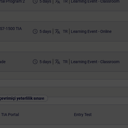
access_time
translate
tal Program 2
5 days
TR
Learning Event - Classroom
 S7-1500 TIA
access_time
translate
5 days
TR
Learning Event - Online
access_time
translate
ade
5 days
TR
Learning Event - Classroom
evrimiçi yeterlilik sınavı
TIA Portal
Entry Test