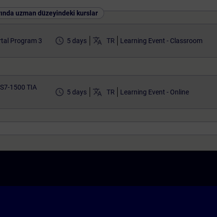
rında uzman düzeyindeki kurslar
access_time
translate
tal Program 3
5 days
TR
Learning Event - Classroom
 S7-1500 TIA
access_time
translate
5 days
TR
Learning Event - Online