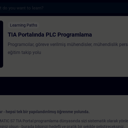
s
nda PLC Programlama - Training - Training
Learning Paths
TIA Portalında PLC Programlama
Programcılar, göreve verilmiş mühendisler, mühendislik perso
eğitim takip yolu
r - hepsi tek bir yapılandırılmış öğrenme yolunda.
IC S7 TIA Portal programlama dünyasında sizi sistematik olarak yönlendi
iniz olsun - burada bilginizi hedefli ve pratik bir şekilde geliştireceksiniz.