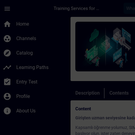
Skip To Main Content
Page Loaded
menu
Training Services for Digital Industries
Course - TIA Portalı
home
Home
group_work
Channels
explore
Catalog
timeline
Learning Paths
assignment_turned_in
Entry Test
Description
Contents
account_circle
Profile
Content
info
About Us
Girişten uzman seviyesine kada
Kapsamlı öğrenme yolumuz, SIMAT
başlıyor olun, ister zaten deneyim