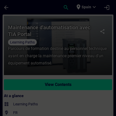
Skip To Main Content
Page Loaded
place
expand_more
arrow_back
search
login
Spain
Course - Maintenance d'automatisation ave
Maintenance d'automatisation avec
share
TIA Portal
Learning Paths
Parcours de formation destiné au personnel technique
ayant en charge la maintenance premier niveau d'un
équipement automatisé.
View Contents
At a glance
widgets
Learning Paths
where_to_vote
FR