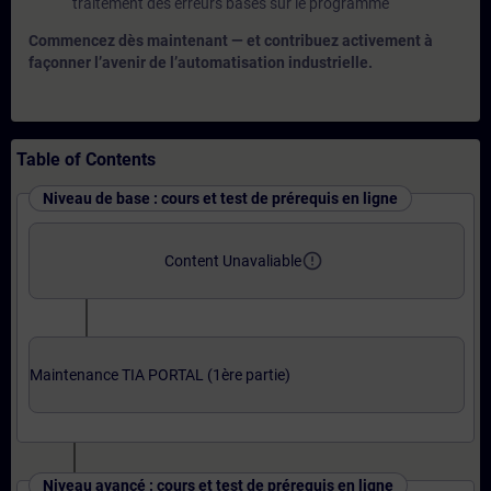
traitement des erreurs basés sur le programme
Commencez dès maintenant — et contribuez activement à
façonner l’avenir de l’automatisation industrielle.
Table of Contents
Niveau de base : cours et test de prérequis en ligne
error_outline
Content Unavaliable
Maintenance TIA PORTAL (1ère partie)
Niveau avancé : cours et test de prérequis en ligne