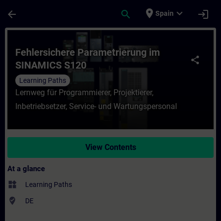
Skip To Main Content
Page Loaded
place
expand_more
arrow_back
search
login
Spain
Course - Fehlersichere Parametrierung im
Fehlersichere Parametrierung im
share
SINAMICS S120
Learning Paths
Lernweg für Programmierer, Projektierer,
Inbetriebsetzer, Service- und Wartungspersonal
View Contents
At a glance
widgets
Learning Paths
where_to_vote
DE